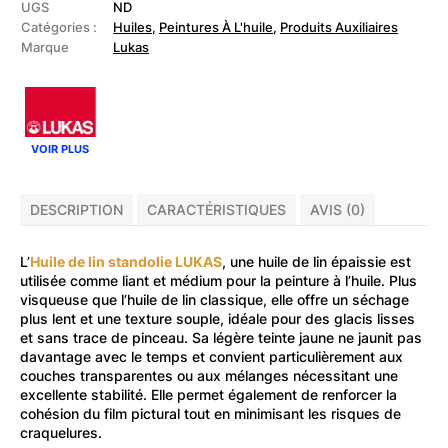
de
UGS
ND
lin
Catégories :
Huiles
,
Peintures À L'huile
,
Produits Auxiliaires
Standolie
Marque
Lukas
VOIR PLUS
DESCRIPTION
CARACTÉRISTIQUES
AVIS (0)
L’
Huile de lin standolie LUKAS
, une huile de lin épaissie est
utilisée comme liant et médium pour la peinture à l’huile. Plus
visqueuse que l’huile de lin classique, elle offre un séchage
plus lent et une texture souple, idéale pour des glacis lisses
et sans trace de pinceau. Sa légère teinte jaune ne jaunit pas
davantage avec le temps et convient particulièrement aux
couches transparentes ou aux mélanges nécessitant une
excellente stabilité. Elle permet également de renforcer la
cohésion du film pictural tout en minimisant les risques de
craquelures.