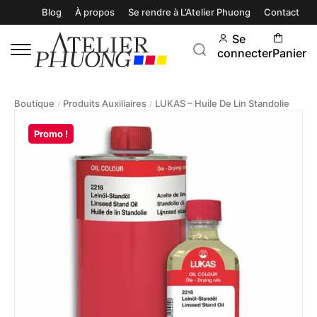
Blog
À propos
Se rendre à L’Atelier Phuong
Contact
Se
connecter
Panier
Boutique
Produits Auxiliaires
LUKAS – Huile De Lin Standolie
/
/
Promo !