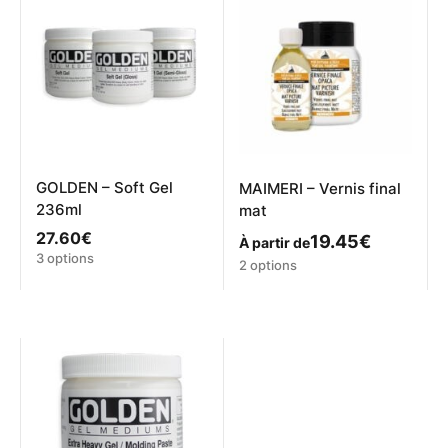
GOLDEN – Soft Gel
MAIMERI – Vernis final
236ml
mat
27.60
€
19.45
€
À partir de
Ce
3 options
Ce
2 options
produit
produit
a
a
plusieurs
plusieurs
variations.
variations.
Les
Les
options
options
peuvent
peuvent
être
être
choisies
choisies