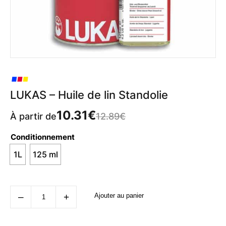
LUKAS – Huile de lin Standolie
10.31
€
À partir de
12.89
€
Conditionnement
1L
125 ml
quantité
‒
+
Ajouter au panier
de
LUKAS
-
Huile