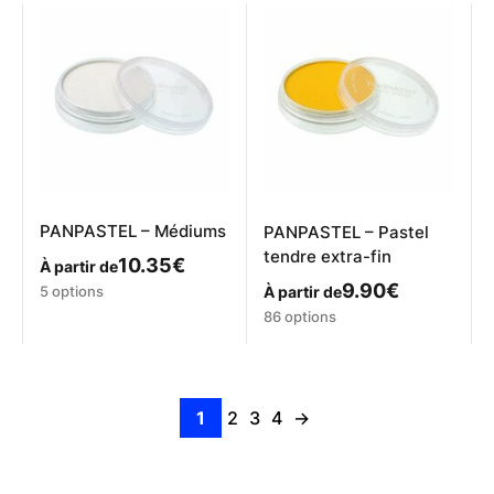
PANPASTEL – Médiums
PANPASTEL – Pastel
tendre extra-fin
10.35
€
À partir de
Ce
9.90
€
5 options
À partir de
produit
Ce
86 options
a
produit
plusieurs
a
variations.
plusieurs
Les
variations.
1
2
3
4
→
options
Les
peuvent
options
être
peuvent
choisies
être