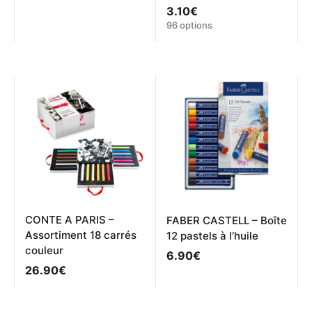
3.10
€
Ce
96 options
produit
a
plusieurs
variations.
Les
options
peuvent
être
choisies
sur
la
page
du
produit
CONTE A PARIS –
FABER CASTELL – Boîte
Assortiment 18 carrés
12 pastels à l’huile
couleur
6.90
€
26.90
€