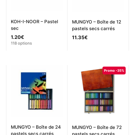
page
du
produit
KOH-I-NOOR – Pastel
MUNGYO – Boîte de 12
sec
pastels secs carrés
1.20
€
11.35
€
Ce
118 options
produit
a
plusieurs
variations.
Promo -35%
Les
options
peuvent
être
choisies
sur
la
page
du
produit
MUNGYO – Boîte de 24
MUNGYO – Boîte de 72
pastels secs carrés
pastels secs carrés