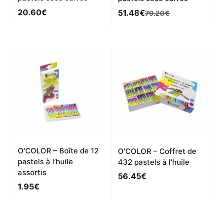
20.60
€
Le
Le
51.48
€
79.20
€
prix
prix
initial
actuel
était :
est :
79.20€.
51.48€.
O’COLOR – Boîte de 12
O’COLOR – Coffret de
pastels à l’huile
432 pastels à l’huile
assortis
56.45
€
1.95
€