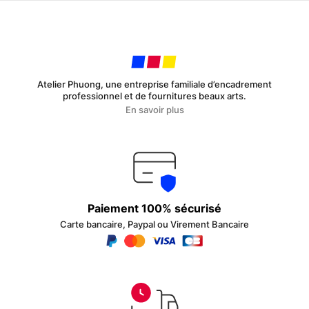
sur
choisies
la
sur
page
la
du
page
produit
du
produit
Atelier Phuong, une entreprise familiale d’encadrement
professionnel et de fournitures beaux arts.
En savoir plus
Paiement 100% sécurisé
Carte bancaire, Paypal ou Virement Bancaire