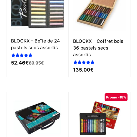
BLOCKX – Boîte de 24
BLOCKX – Coffret bois
pastels secs assortis
36 pastels secs
assortis
Le
Le
Note
52.46
€
69.95
€
5.00
prix
prix
Note
135.00
€
sur 5
5.00
initial
actuel
sur 5
était :
est :
69.95€.
52.46€.
Promo -18%