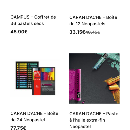
CAMPUS – Coffret de
CARAN D’ACHE – Boîte
36 pastels secs
de 12 Neopastels
45.90
€
Le
Le
33.15
€
40.45
€
prix
prix
initial
actuel
était :
est :
40.45€.
33.15€.
CARAN D’ACHE – Boîte
CARAN D’ACHE – Pastel
de 24 Neopastel
à l’huile extra-fin
Neopastel
77.75
€