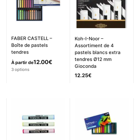
FABER CASTELL –
Koh-I-Noor –
Boîte de pastels
Assortiment de 4
tendres
pastels blancs extra
tendres Ø12 mm
12.00
€
À partir de
Gioconda
Ce
3 options
produit
12.25
€
a
plusieurs
variations.
Les
options
peuvent
être
choisies
sur
la