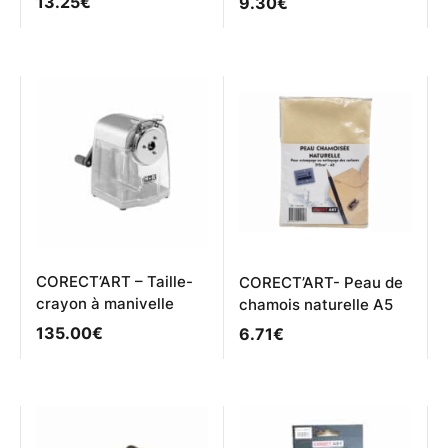
13.25
€
9.30
€
CORECT’ART – Taille-
CORECT’ART- Peau de
crayon à manivelle
chamois naturelle A5
135.00
€
6.71
€