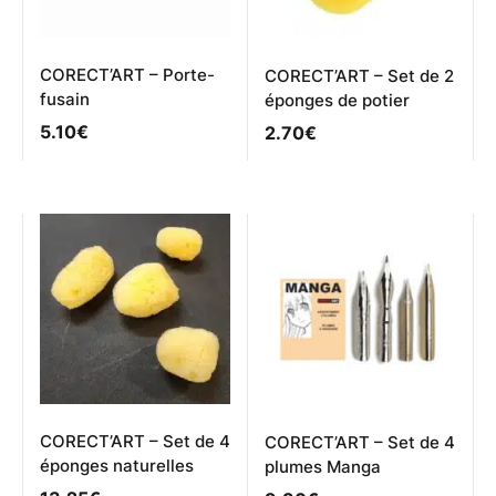
la
page
du
produit
CORECT’ART – Porte-
CORECT’ART – Set de 2
fusain
éponges de potier
5.10
€
2.70
€
CORECT’ART – Set de 4
CORECT’ART – Set de 4
éponges naturelles
plumes Manga