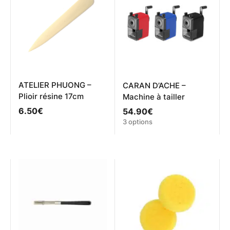
ATELIER PHUONG –
CARAN D’ACHE –
Plioir résine 17cm
Machine à tailler
6.50
€
54.90
€
Ce
3 options
produit
a
plusieurs
variations.
Les
options
peuvent
être
choisies
sur