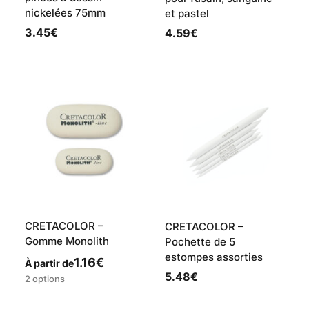
nickelées 75mm
et pastel
3.45
€
4.59
€
CRETACOLOR –
CRETACOLOR –
Gomme Monolith
Pochette de 5
estompes assorties
1.16
€
À partir de
5.48
€
Ce
2 options
produit
a