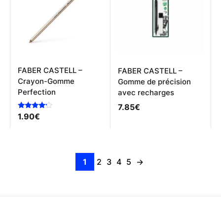
peuvent
être
choisies
sur
la
page
du
produit
FABER CASTELL –
FABER CASTELL –
Crayon-Gomme
Gomme de précision
Perfection
avec recharges
7.85
€
Note
1.90
€
4.00
sur 5
1
2
3
4
5
→