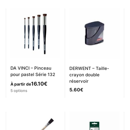
plusieurs
variations.
Les
options
peuvent
être
choisies
sur
la
page
du
produit
DA VINCI – Pinceau
DERWENT – Taille-
pour pastel Série 132
crayon double
réservoir
16.10
€
À partir de
5.60
€
Ce
5 options
produit
a
plusieurs
variations.
Les
options