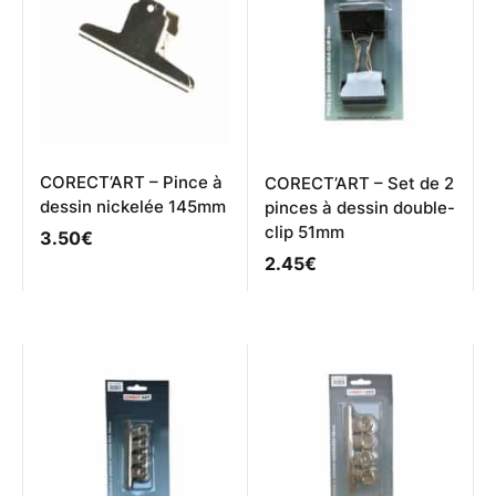
CORECT’ART – Pince à
CORECT’ART – Set de 2
dessin nickelée 145mm
pinces à dessin double-
clip 51mm
3.50
€
2.45
€