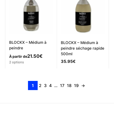
BLOCKX – Médium à
BLOCKX – Médium à
peindre
peindre séchage rapide
500ml
21.50
€
À partir de
35.95
€
Ce
2 options
produit
a
plusieurs
variations.
1
2
3
4
…
17
18
19
→
Les
options
peuvent
être
choisies
sur