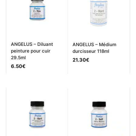
peuvent
être
choisies
sur
la
page
du
produit
ANGELUS – Diluant
ANGELUS – Médium
peinture pour cuir
durcisseur 118ml
29.5ml
21.30
€
6.50
€