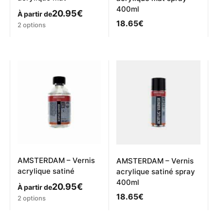
400ml
20.95
€
À partir de
18.65
€
Ce
2 options
produit
a
plusieurs
variations.
Les
options
peuvent
être
choisies
sur
la
page
du
produit
AMSTERDAM – Vernis
AMSTERDAM – Vernis
acrylique satiné
acrylique satiné spray
400ml
20.95
€
À partir de
18.65
€
Ce
2 options
produit
a