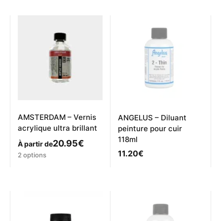
plusieurs
variations.
Les
options
peuvent
être
choisies
sur
la
page
du
produit
AMSTERDAM – Vernis
ANGELUS – Diluant
acrylique ultra brillant
peinture pour cuir
118ml
20.95
€
À partir de
11.20
€
Ce
2 options
produit
a
plusieurs
variations.
Les
options