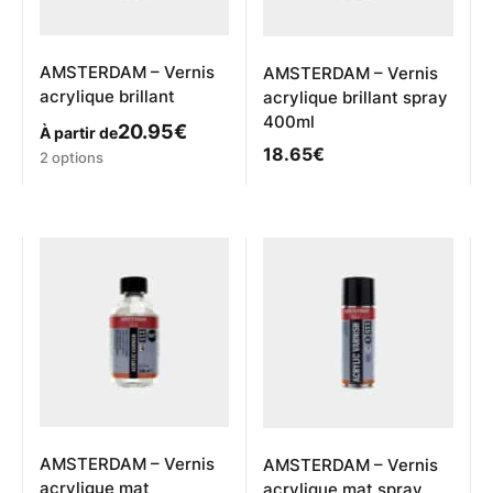
AMSTERDAM – Vernis
AMSTERDAM – Vernis
acrylique brillant
acrylique brillant spray
400ml
20.95
€
À partir de
18.65
€
Ce
2 options
produit
a
plusieurs
variations.
Les
options
peuvent
être
choisies
sur
la
page
du
produit
AMSTERDAM – Vernis
AMSTERDAM – Vernis
acrylique mat
acrylique mat spray