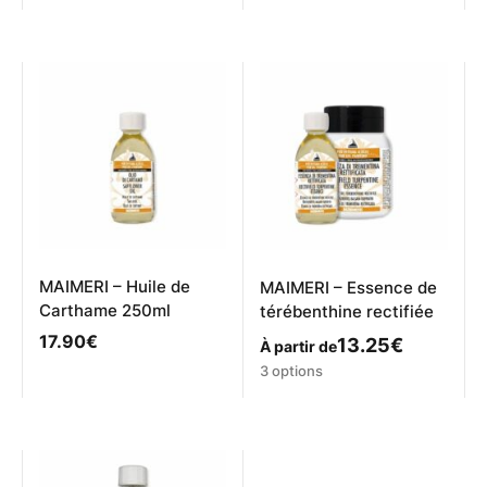
a
produit
plusieurs
a
variations.
plusieurs
Les
variations.
options
Les
peuvent
options
être
peuvent
choisies
être
sur
choisies
la
sur
page
la
du
page
produit
du
produit
MAIMERI – Huile de
MAIMERI – Essence de
Carthame 250ml
térébenthine rectifiée
17.90
€
13.25
€
À partir de
Ce
3 options
produit
a
plusieurs
variations.
Les