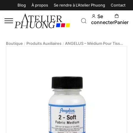
Blog
À propos
Se rendre à L’Atelier Phuong
Contact
Se
connecter
Panier
Boutique
Produits Auxiliaires
ANGELUS – Médium Pour Tissus 29.5ml
/
/