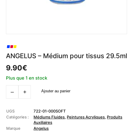
ANGELUS – Médium pour tissus 29.5ml
9.90
€
Plus que 1 en stock
quantité
‒
+
Ajouter au panier
de
ANGELUS
-
Médium
pour
UGS
722-01-000SOFT
tissus
Catégories :
Médiums Fluides
,
Peintures Acryliques
,
Produits
29.5ml
Auxiliaires
Marque
Angelus