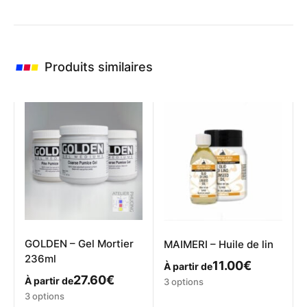
Produits similaires
GOLDEN – Gel Mortier
MAIMERI – Huile de lin
236ml
11.00
€
À partir de
27.60
€
Ce
À partir de
3 options
produit
Ce
3 options