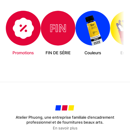
sur
la
page
du
produit
Promotions
FIN DE SÉRIE
Couleurs
Enfa
Atelier Phuong, une entreprise familiale d’encadrement
professionnel et de fournitures beaux arts.
En savoir plus