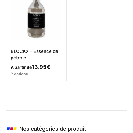
options
peuvent
être
choisies
sur
la
page
du
produit
BLOCKX – Essence de
pétrole
13.95
€
À partir de
Ce
2 options
produit
a
plusieurs
variations.
Les
options
peuvent
être
choisies
Nos catégories de produit