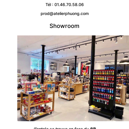
Tél : 01.46.70.58.06
prod@atelierphuong.com
Showroom
(l’entrée se trouve en face du
8
9
)