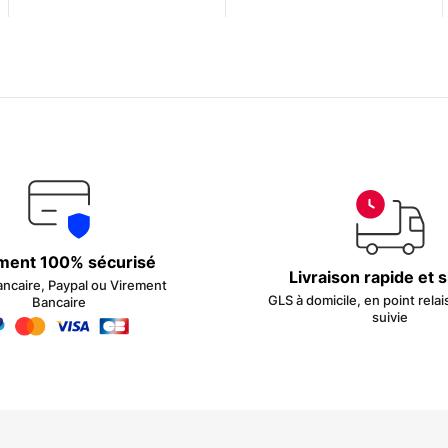
initial
actuel
était :
est :
22.60€.
16.95€.
ment 100% sécurisé
Livraison rapide et 
ancaire, Paypal ou Virement
GLS à domicile, en point relai
Bancaire
suivie