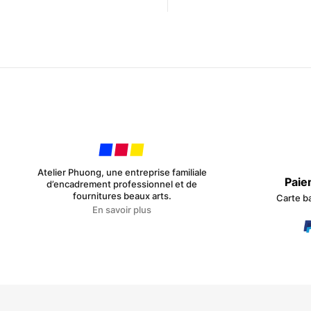
initial
actuel
était :
est :
13.90€.
10.42€.
Atelier Phuong, une entreprise familiale
Paie
d’encadrement professionnel et de
fournitures beaux arts.
Carte b
En savoir plus