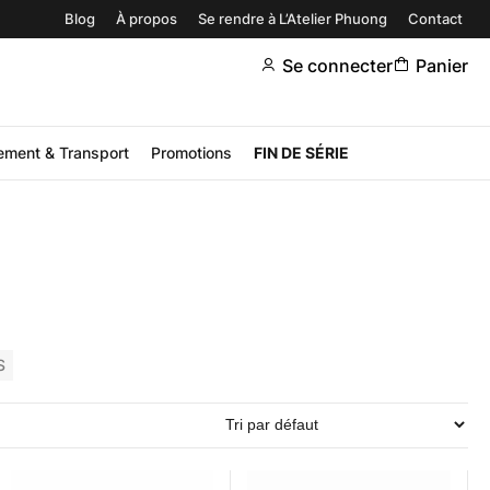
Blog
À propos
Se rendre à L’Atelier Phuong
Contact
Se connecter
Panier
ement & Transport
Promotions
FIN DE SÉRIE
S