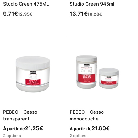
Studio Green 475ML
Studio Green 945ml
Le
Le
Le
Le
9.71
€
13.71
€
12.95
€
18.28
€
prix
prix
prix
prix
initial
actuel
initial
actuel
était :
est :
était :
est :
12.95€.
9.71€.
18.28€.
13.71€.
PEBEO – Gesso
PEBEO – Gesso
transparent
monocouche
21.25
€
21.60
€
À partir de
À partir de
Ce
Ce
2 options
2 options