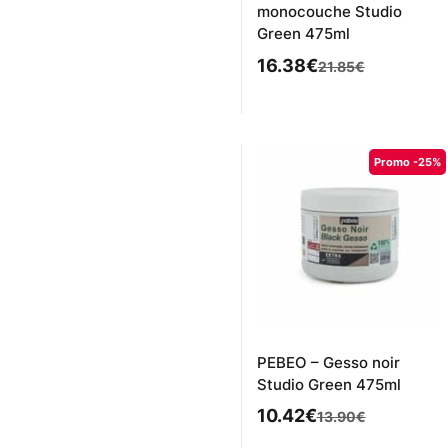
monocouche Studio
Green 475ml
Le
Le
16.38
€
21.85
€
prix
prix
initial
actuel
était :
est :
Promo -25%
21.85€.
16.38€.
PEBEO – Gesso noir
Studio Green 475ml
Le
Le
10.42
€
13.90
€
prix
prix