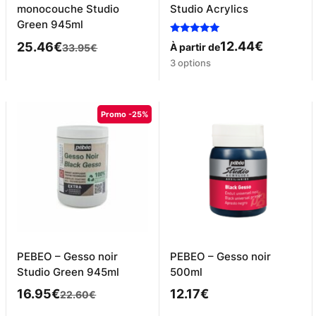
monocouche Studio
Studio Acrylics
Green 945ml
Note
12.44
€
Le
Le
25.46
€
À partir de
33.95
€
5.00
Ce
sur 5
3 options
prix
prix
produit
initial
actuel
a
était :
est :
plusieurs
Promo -25%
variations.
33.95€.
25.46€.
Les
options
peuvent
être
choisies
sur
la
page
du
PEBEO – Gesso noir
PEBEO – Gesso noir
produit
Studio Green 945ml
500ml
Le
Le
16.95
€
12.17
€
22.60
€
prix
prix