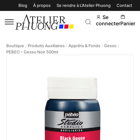
Blog
À propos
Se rendre à L’Atelier Phuong
Contact
Se
connecter
Panier
Boutique
Produits Auxiliaires
Apprêts & Fonds
Gesso
/
/
/
/
PEBEO – Gesso Noir 500ml