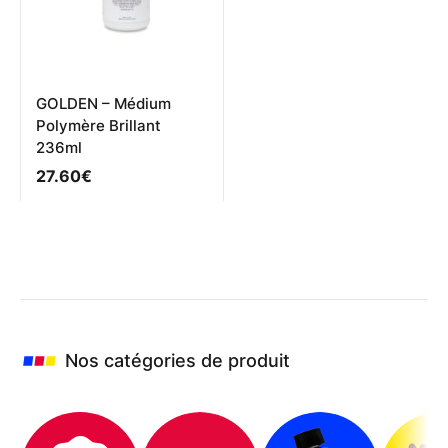
choisies
choisies
sur
sur
la
la
page
page
du
du
produit
produit
GOLDEN – Médium
Polymère Brillant
236ml
27.60
€
Nos catégories de produit