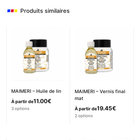
Produits similaires
MAIMERI – Huile de lin
MAIMERI – Vernis final
mat
11.00
€
À partir de
Ce
19.45
€
3 options
À partir de
produit
Ce
2 options
a
produit
plusieurs
a
variations.
plusieurs
Les