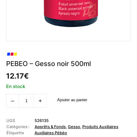
PEBEO – Gesso noir 500ml
12.17
€
En stock
quantité
‒
+
Ajouter au panier
de
PEBEO
-
Gesso
noir
UGS
526135
500ml
Catégories :
Apprêts & Fonds
,
Gesso
,
Produits Auxiliaires
Étiquette
Auxiliaires Pébéo