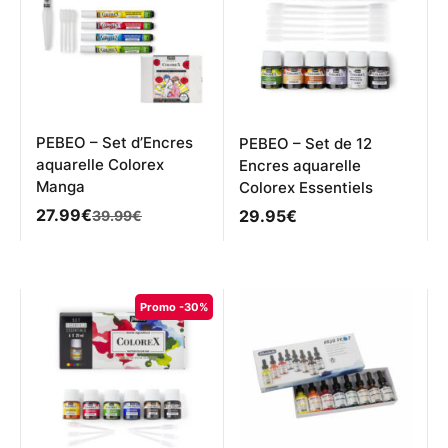
PEBEO – Set d’Encres
PEBEO – Set de 12
aquarelle Colorex
Encres aquarelle
Manga
Colorex Essentiels
Le
Le
27.99
€
29.95
€
39.99
€
prix
prix
initial
actuel
était :
est :
39.99€.
27.99€.
Promo -30%