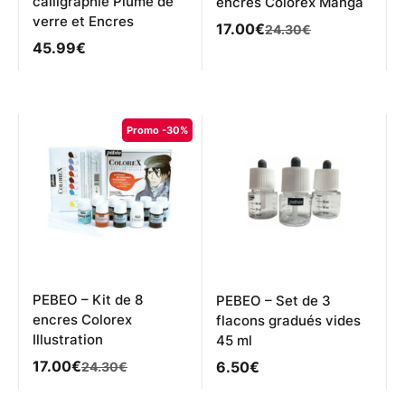
calligraphie Plume de
encres Colorex Manga
verre et Encres
Le
Le
17.00
€
24.30
€
prix
prix
45.99
€
initial
actuel
était :
est :
24.30€.
17.00€.
Promo -30%
PEBEO – Kit de 8
PEBEO – Set de 3
encres Colorex
flacons gradués vides
Illustration
45 ml
Le
Le
17.00
€
6.50
€
24.30
€
prix
prix
initial
actuel