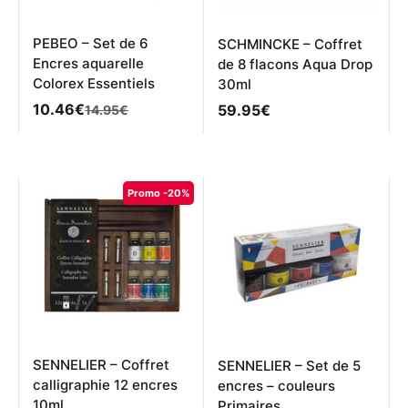
PEBEO – Set de 6
SCHMINCKE – Coffret
Encres aquarelle
de 8 flacons Aqua Drop
Colorex Essentiels
30ml
Le
Le
10.46
€
59.95
€
14.95
€
prix
prix
initial
actuel
était :
est :
14.95€.
10.46€.
Promo -20%
SENNELIER – Coffret
SENNELIER – Set de 5
calligraphie 12 encres
encres – couleurs
10ml
Primaires