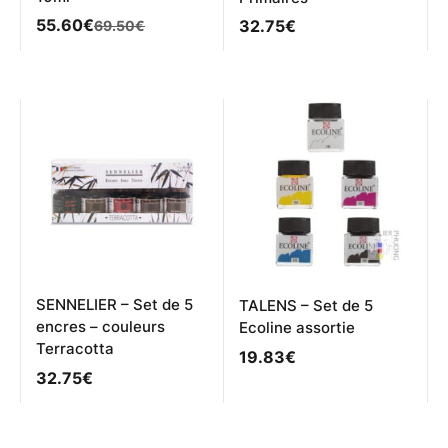
Le
Le
55.60
€
32.75
€
69.50
€
prix
prix
initial
actuel
était :
est :
69.50€.
55.60€.
SENNELIER – Set de 5
TALENS – Set de 5
encres – couleurs
Ecoline assortie
Terracotta
19.83
€
32.75
€