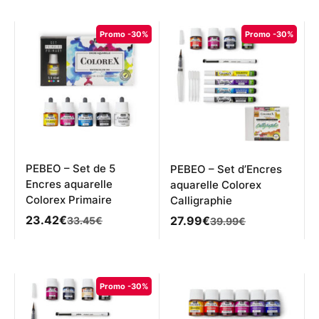
était :
est :
24.30€.
17.00€.
Promo -30%
Promo -30%
PEBEO – Set de 5
PEBEO – Set d’Encres
Encres aquarelle
aquarelle Colorex
Colorex Primaire
Calligraphie
Le
Le
23.42
€
Le
Le
27.99
€
33.45
€
39.99
€
prix
prix
prix
prix
initial
actuel
initial
actuel
était :
est :
était :
est :
33.45€.
23.42€.
39.99€.
27.99€.
Promo -30%