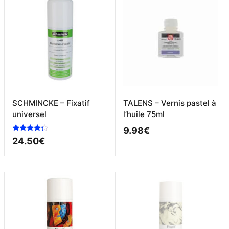
SCHMINCKE – Fixatif
TALENS – Vernis pastel à
universel
l’huile 75ml
9.98
€
Note
24.50
€
4.00
sur 5