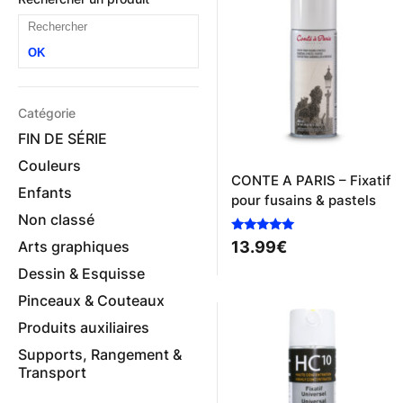
OK
Catégorie
FIN DE SÉRIE
Couleurs
CONTE A PARIS – Fixatif
Enfants
pour fusains & pastels
Non classé
Note
Arts graphiques
13.99
€
5.00
sur 5
Dessin & Esquisse
Pinceaux & Couteaux
Produits auxiliaires
Supports, Rangement &
Transport