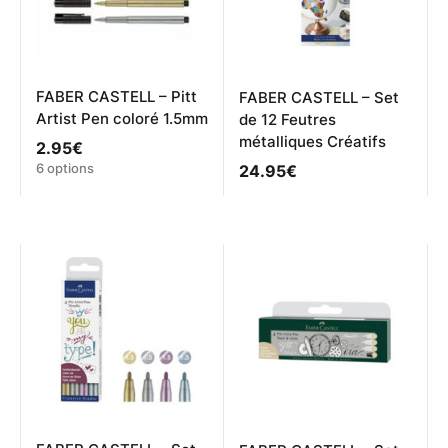
FABER CASTELL – Pitt
FABER CASTELL – Set
Artist Pen coloré 1.5mm
de 12 Feutres
métalliques Créatifs
2.95
€
Ce
6 options
24.95
€
produit
a
plusieurs
variations.
Les
options
peuvent
être
choisies
sur
la
page
du
produit