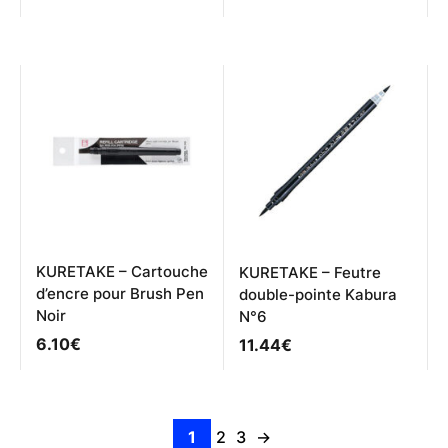
5.00
sur 5
KURETAKE – Cartouche
KURETAKE – Feutre
d’encre pour Brush Pen
double-pointe Kabura
Noir
N°6
6.10
€
11.44
€
1
2
3
→