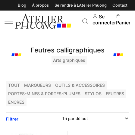
Blog
À propos
Se rendre à L’Atelier Phuong
Contact
Se
connecter
Panier
Feutres calligraphiques
Arts graphiques
TOUT
MARQUEURS
OUTILS & ACCESSOIRES
PORTES-MINES & PORTES-PLUMES
STYLOS
FEUTRES
ENCRES
Filtrer