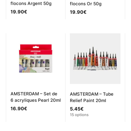
flocons Argent 50g
flocons Or 50g
19.90
€
19.90
€
AMSTERDAM – Set de
AMSTERDAM – Tube
6 acryliques Pearl 20ml
Relief Paint 20ml
16.90
€
5.45
€
Ce
15 options
produit
a