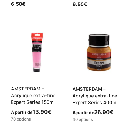
6.50
€
6.50
€
AMSTERDAM –
AMSTERDAM –
Acrylique extra-fine
Acrylique extra-fine
Expert Series 150ml
Expert Series 400ml
13.90
€
26.90
€
À partir de
À partir de
Ce
Ce
70 options
40 options
produit
produit
a
a