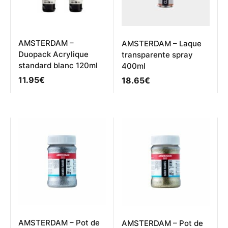
sur
la
page
du
produit
AMSTERDAM –
AMSTERDAM – Laque
Duopack Acrylique
transparente spray
standard blanc 120ml
400ml
11.95
€
18.65
€
AMSTERDAM – Pot de
AMSTERDAM – Pot de