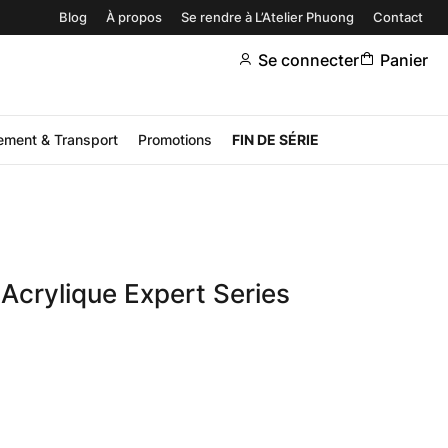
Blog
À propos
Se rendre à L’Atelier Phuong
Contact
Se connecter
Panier
ement & Transport
Promotions
FIN DE SÉRIE
crylique Expert Series