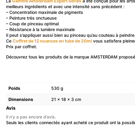
La
Gamme Amsterdam Expert Series
a été conçue pour les artis
meilleurs ingrédients et avec une intensité sans précédent :
– Concentration maximale de pigments
– Peinture très onctueuse
– Coup de pinceau optimal
– Résistance à la lumière maximale
Il peut s’appliquer aussi bien au pinceau qu’au couteau à peindre
Ce
Coffret de 12 nuances en tube de 20ml
vous satisfera pleinem
Prix par coffret.
Découvrez
tous les produits de la marque AMSTERDAM
proposés
Poids
530 g
Dimensions
21 × 18 × 3 cm
Avis
Il n’y a pas encore d’avis.
Seuls les clients connectés ayant acheté ce produit ont la possibil