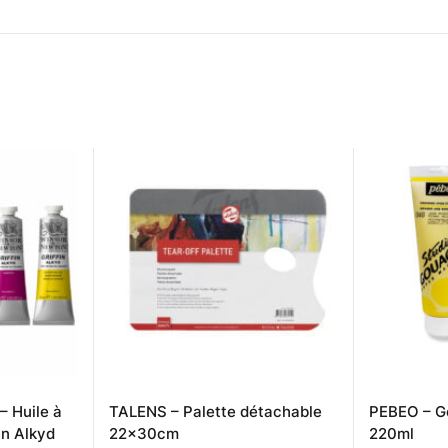
 Huile à
TALENS – Palette détachable
PEBEO – G
in Alkyd
22x30cm
220ml