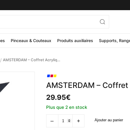
ues
Pinceaux & Couteaux
Produits auxiliaires
Supports, Rang
/
AMSTERDAM – Coffret Acrylique Expert Series
AMSTERDAM – Coffret A
29.95
€
Plus que 2 en stock
quantité
‒
+
Ajouter au panier
de
AMSTERDAM