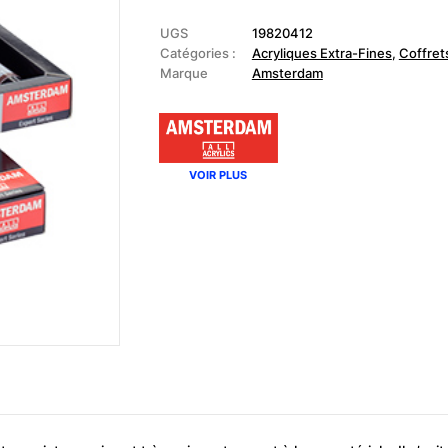
-
Coffret
Acrylique
UGS
19820412
Expert
Catégories :
Acryliques Extra-Fines
,
Coffret
Series
Marque
Amsterdam
VOIR PLUS