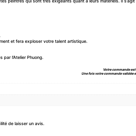
tes peintres qui sont très exigeants quant à leurs matériels. Il s’ag
.
ent et fera exploser votre talent artistique.
 par l’Atelier Phuong.
Votre commande est li
Une fois votre commande validée et
ité de laisser un avis.