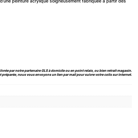
it d’une peinture acrylique soigneusement fabriquée à partir des
vrée par notre partenaire GLS à domicile ou en point relais, ou bien retrait magasin.
 préparée, nous vous envoyons un lien par mail pour suivre votre colis sur internet.