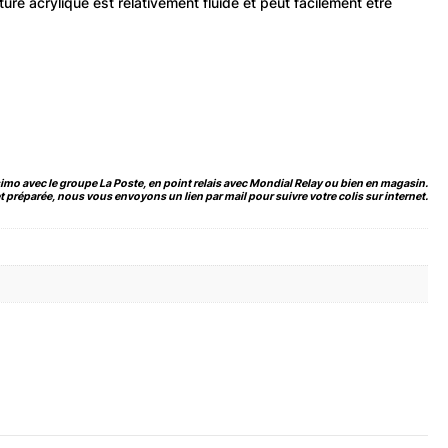
ture acrylique est relativement fluide et peut facilement être
imo avec le groupe La Poste, en point relais avec Mondial Relay ou bien en magasin.
 préparée, nous vous envoyons un lien par mail pour suivre votre colis sur internet.