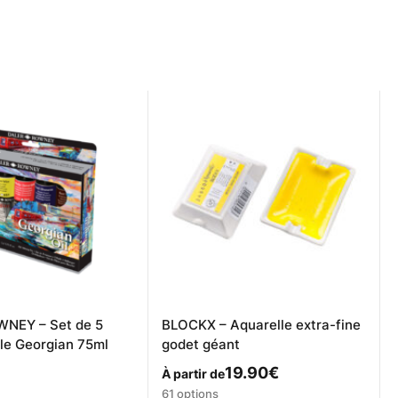
NEY – Set de 5
BLOCKX – Aquarelle extra-fine
ile Georgian 75ml
godet géant
19.90
€
À partir de
Ce
61 options