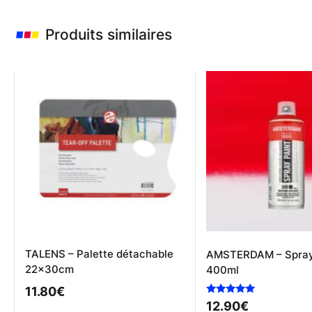
Produits similaires
TALENS – Palette détachable
AMSTERDAM – Spray 
22x30cm
400ml
11.80
€
Note
12.90
€
5.00