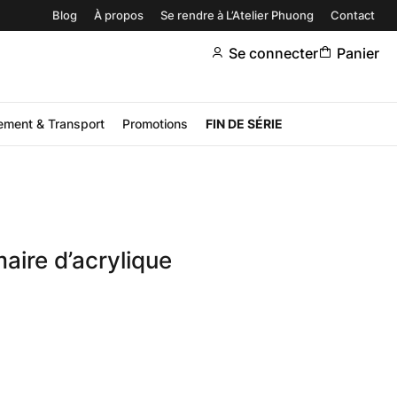
Blog
À propos
Se rendre à L’Atelier Phuong
Contact
Se connecter
Panier
ement & Transport
Promotions
FIN DE SÉRIE
ire d’acrylique