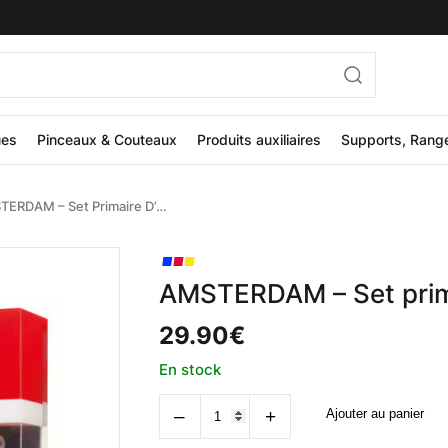
ues
Pinceaux & Couteaux
Produits auxiliaires
Supports, Rang
AMSTERDAM – Set Primaire D’acrylique
AMSTERDAM – Set prima
29.90
€
En stock
quantité
‒
+
Ajouter au panier
de
AMSTERDAM