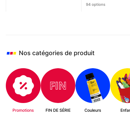
Ce
sur 5
94 options
produit
a
plusieurs
variations.
Les
options
peuvent
être
Nos catégories de produit
choisies
sur
la
page
du
produit
Promotions
FIN DE SÉRIE
Couleurs
Enfa