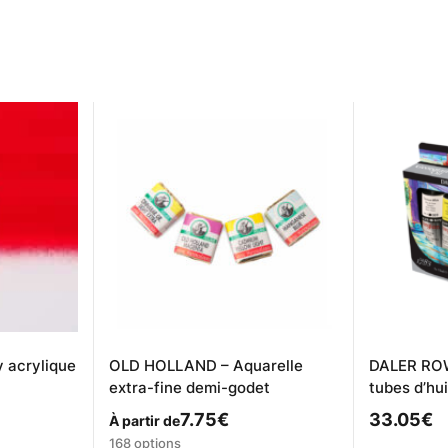
acrylique
OLD HOLLAND – Aquarelle
DALER ROW
extra-fine demi-godet
tubes d’hu
7.75
€
33.05
€
À partir de
Ce
168 options