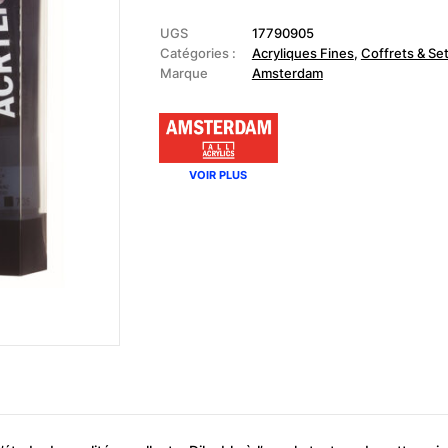
-
Set
primaire
UGS
17790905
d'acrylique
Catégories :
Acryliques Fines
,
Coffrets & Se
Marque
Amsterdam
VOIR PLUS