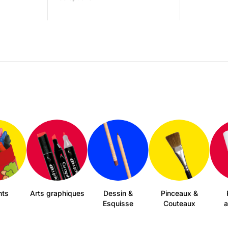
produit
a
plusieurs
variations.
Les
options
peuvent
être
choisies
sur
la
page
du
produit
nts
Arts graphiques
Dessin &
Pinceaux &
Esquisse
Couteaux
a