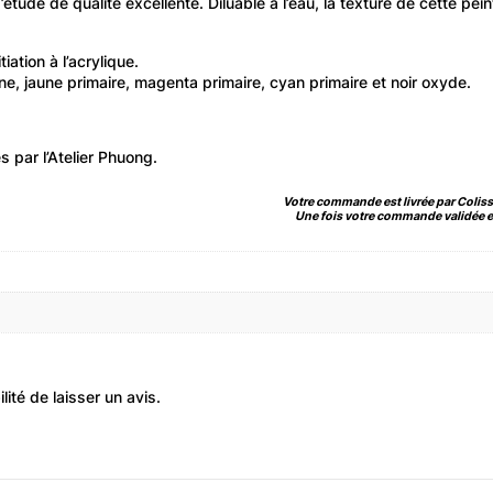
étude de qualité excellente. Diluable à l’eau, la texture de cette pein
iation à l’acrylique.
e, jaune primaire, magenta primaire, cyan primaire et noir oxyde.
 par l’Atelier Phuong.
Votre commande est livrée par Coliss
Une fois votre commande validée et
ité de laisser un avis.