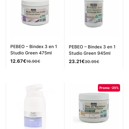
PEBEO – Bindex 3 en 1
PEBEO – Bindex 3 en 1
Studio Green 475ml
Studio Green 945ml
Le
Le
12.67
€
Le
Le
23.21
€
16.90
€
30.95
€
prix
prix
prix
prix
initial
actuel
initial
actuel
était :
est :
était :
est :
16.90€.
12.67€.
30.95€.
23.21€.
Promo -25%