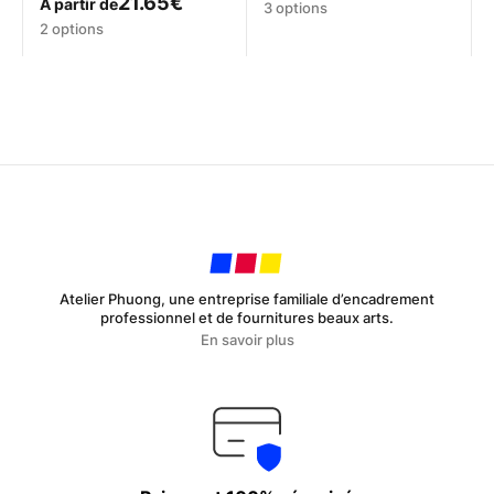
21.65
€
À partir de
Ce
3 options
5.00
Ce
sur 5
produit
2 options
produit
a
a
plusieurs
plusieurs
variations.
variations.
Les
Les
options
options
peuvent
peuvent
être
être
choisies
choisies
sur
sur
la
la
page
page
du
Atelier Phuong, une entreprise familiale d’encadrement
du
produit
professionnel et de fournitures beaux arts.
produit
En savoir plus