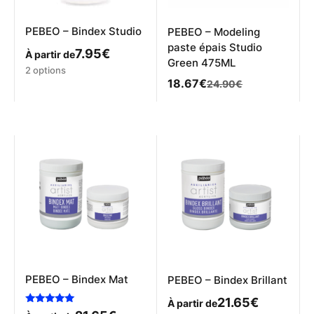
PEBEO – Bindex Studio
PEBEO – Modeling
paste épais Studio
7.95
€
À partir de
Green 475ML
Ce
2 options
Le
Le
produit
18.67
€
24.90
€
prix
prix
a
initial
actuel
plusieurs
était :
est :
variations.
24.90€.
18.67€.
Les
options
peuvent
être
choisies
sur
la
page
du
produit
PEBEO – Bindex Mat
PEBEO – Bindex Brillant
21.65
€
À partir de
Note