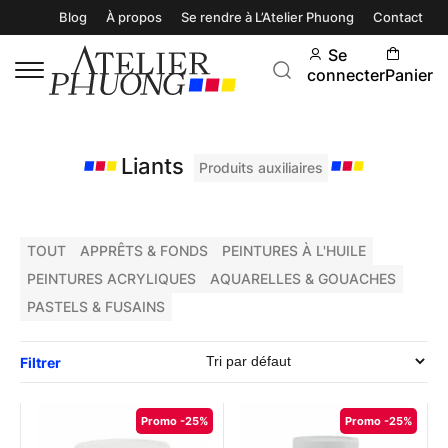
Blog
À propos
Se rendre à L’Atelier Phuong
Contact
Se
connecter
Panier
Liants
Produits auxiliaires
TOUT
APPRÊTS & FONDS
PEINTURES À L'HUILE
PEINTURES ACRYLIQUES
AQUARELLES & GOUACHES
PASTELS & FUSAINS
Filtrer
Promo -25%
Promo -25%