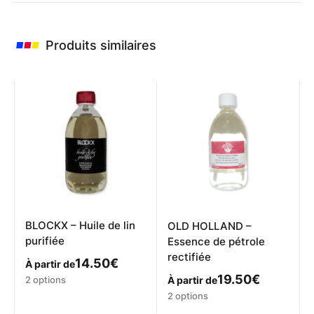
Produits similaires
BLOCKX – Huile de lin
OLD HOLLAND –
purifiée
Essence de pétrole
rectifiée
14.50
€
À partir de
Ce
19.50
€
2 options
À partir de
produit
Ce
2 options
a
produit