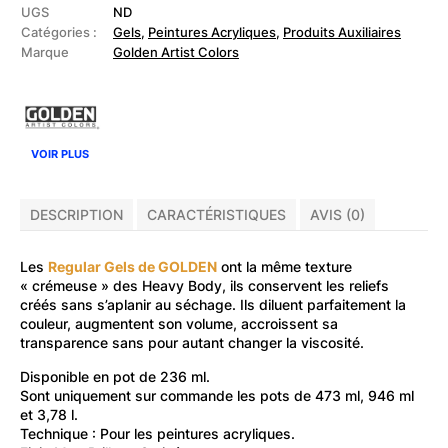
Gel
UGS
ND
236ml
Catégories :
Gels
,
Peintures Acryliques
,
Produits Auxiliaires
Marque
Golden Artist Colors
VOIR PLUS
DESCRIPTION
CARACTÉRISTIQUES
AVIS (0)
Les
Regular Gels de GOLDEN
ont la même texture
« crémeuse » des Heavy Body, ils conservent les reliefs
créés sans s’aplanir au séchage. Ils diluent parfaitement la
couleur, augmentent son volume, accroissent sa
transparence sans pour autant changer la viscosité.
Disponible en pot de 236 ml.
Sont uniquement
sur commande
les pots de 473 ml, 946 ml
et 3,78 l.
Technique : Pour les peintures acryliques.