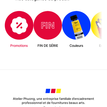
sur
la
page
du
produit
Promotions
FIN DE SÉRIE
Couleurs
Enfa
Atelier Phuong, une entreprise familiale d’encadrement
professionnel et de fournitures beaux arts.