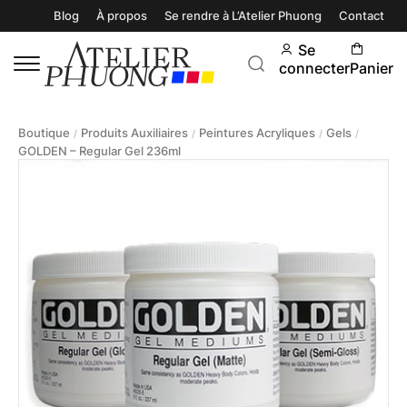
Blog
À propos
Se rendre à L’Atelier Phuong
Contact
Se
connecter
Panier
Boutique
Produits Auxiliaires
Peintures Acryliques
Gels
/
/
/
/
GOLDEN – Regular Gel 236ml