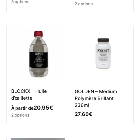
Ce
3 options
Ce
2 options
produit
produit
a
a
plusieurs
plusieurs
variations.
variations.
Les
Les
options
options
peuvent
peuvent
être
être
choisies
choisies
sur
sur
la
la
page
page
du
du
produit
produit
BLOCKX – Huile
GOLDEN – Médium
d’œillette
Polymère Brillant
236ml
20.95
€
À partir de
27.60
€
Ce
2 options
produit
a
plusieurs
variations.