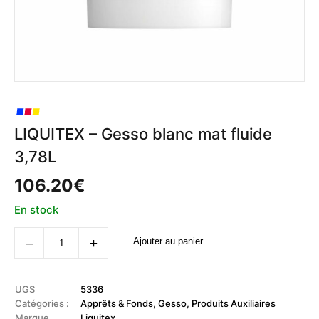
LIQUITEX – Gesso blanc mat fluide
3,78L
106.20
€
En stock
quantité
‒
+
Ajouter au panier
de
LIQUITEX
-
Gesso
blanc
UGS
5336
mat
Catégories :
Apprêts & Fonds
,
Gesso
,
Produits Auxiliaires
fluide
Marque
Liquitex