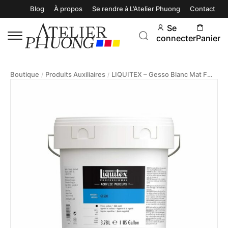
Blog
À propos
Se rendre à L’Atelier Phuong
Contact
Se
connecter
Panier
Boutique
Produits Auxiliaires
LIQUITEX – Gesso Blanc Mat Fluide 3,78L
/
/