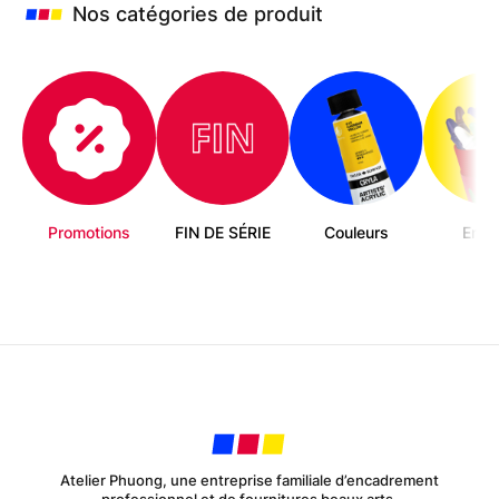
choisies
Nos catégories de produit
sur
la
page
du
produit
Promotions
FIN DE SÉRIE
Couleurs
Enfa
Atelier Phuong, une entreprise familiale d’encadrement