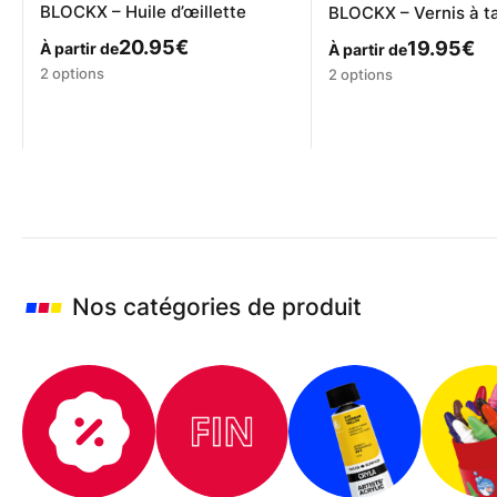
BLOCKX – Huile d’œillette
BLOCKX – Vernis à t
20.95
€
19.95
€
À partir de
À partir de
Ce
Ce
2 options
2 options
produit
produit
a
a
plusieurs
plusieurs
variations.
variations.
Les
Les
options
options
peuvent
peuvent
être
être
choisies
choisies
sur
sur
Nos catégories de produit
la
la
page
page
du
du
produit
produit