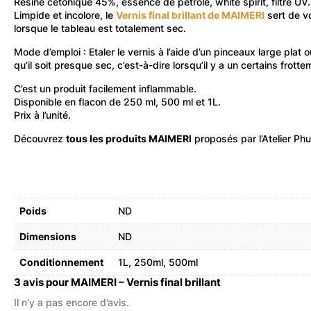
Résine cétonique 45%, essence de pétrole, white spirit, filtre UV
Limpide et incolore, le
Vernis final brillant de MAIMERI
sert de vo
lorsque le tableau est totalement sec.
Mode d’emploi : Etaler le vernis à l’aide d’un pinceaux large plat o
qu’il soit presque sec, c’est-à-dire lorsqu’il y a un certains frott
C’est un produit facilement inflammable.
Disponible en flacon de 250 ml, 500 ml et 1L.
Prix à l’unité.
Découvrez
tous les produits MAIMERI
proposés par l’Atelier Ph
Poids
ND
Dimensions
ND
Conditionnement
1L
,
250ml
,
500ml
3 avis pour
MAIMERI – Vernis final brillant
Il n’y a pas encore d’avis.