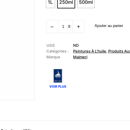
1L
250ml
500ml
quantité
‒
+
Ajouter au panier
de
MAIMERI
-
Vernis
final
UGS
ND
brillant
Catégories :
Peintures À L'huile
,
Produits Aux
Marque
Maimeri
VOIR PLUS