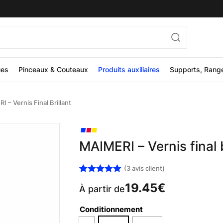
ues
Pinceaux & Couteaux
Produits auxiliaires
Supports, Rang
 – Vernis Final Brillant
MAIMERI – Vernis final b
(
3
avis client)
Noté
3
5.00
19.45
€
sur 5
À partir de
basé sur
notations
Conditionnement
client