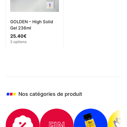
la
page
du
produit
GOLDEN – High Solid
Gel 236ml
25.40
€
Ce
2 options
produit
a
plusieurs
variations.
Les
options
peuvent
être
choisies
Nos catégories de produit
sur
la
page
du
produit