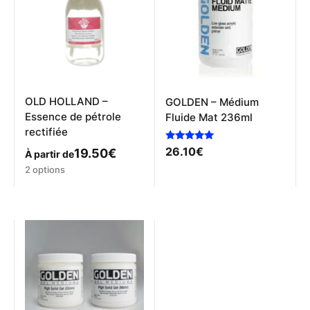
être
peuvent
choisies
être
sur
choisies
la
sur
page
la
du
page
produit
du
produit
OLD HOLLAND –
GOLDEN – Médium
Essence de pétrole
Fluide Mat 236ml
rectifiée
Note
26.10
€
19.50
€
À partir de
5.00
sur 5
Ce
2 options
produit
a
plusieurs
variations.
Les
options
peuvent
être
choisies
sur