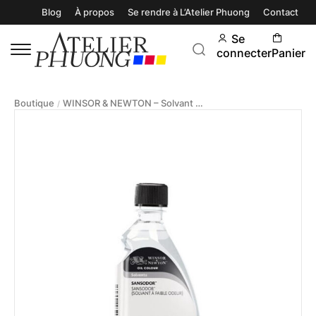
Blog
À propos
Se rendre à L’Atelier Phuong
Contact
Se
connecter
Panier
Boutique
WINSOR & NEWTON – Solvant Sans Odeur Sansodor 500ml
/