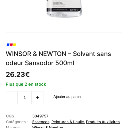
WINSOR & NEWTON – Solvant sans
odeur Sansodor 500ml
26.23
€
Plus que 2 en stock
quantité
‒
+
Ajouter au panier
de
WINSOR
&
NEWTON
-
UGS
3049757
Solvant
Catégories :
Essences
,
Peintures À L'huile
,
Produits Auxiliaires
sans
Marque
Winsor & Newton