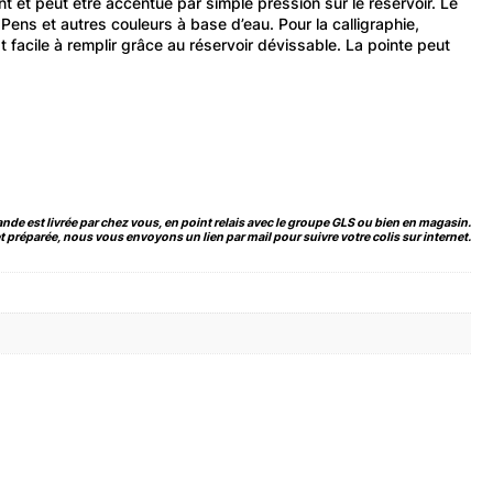
nt et peut être accentué par simple pression sur le réservoir. Le
ns et autres couleurs à base d’eau. Pour la calligraphie,
st facile à remplir grâce au réservoir dévissable. La pointe peut
de est livrée par chez vous, en point relais avec le groupe GLS ou bien en magasin.
 préparée, nous vous envoyons un lien par mail pour suivre votre colis sur internet.