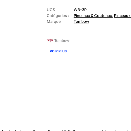
-
Set
3
UGS
WB-3P
Pinceaux
Catégories :
Pinceaux & Couteaux
,
Pinceaux
à
Marque
Tombow
réservoir
d'eau
VOIR PLUS