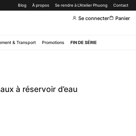
Blog
À propos
Se rendre à L’Atelier Phuong
Contact
Se connecter
Panier
ement & Transport
Promotions
FIN DE SÉRIE
ux à réservoir d’eau