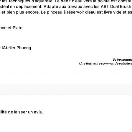
r les techniques d’aquarelle. Le débit d’eau vers la pointe est consta
idéal en déplacement. Adapté aux travaux avec les ABT Dual Brush Pe
ga et bien plus encore. Le pinceau à réservoir d’eau est livré vide et e
ne et Plate.
l’Atelier Phuong.
Votre comman
Une fois votre commande validée et
ité de laisser un avis.