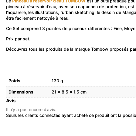
Le
Pinceau à réservoir d’eau TOMBOW
est un outil pratique pou
pinceau à réservoir d’eau, avec son capuchon de protection, est 
l’aquarelle, les illustrations, l’urban sketching, le dessin de Man
être facilement nettoyée à l’eau.
Ce Set comprend 3 pointes de pinceaux différentes : Fine, Moyen
Prix par set.
Découvrez
tous les produits de la marque Tombow
proposés par 
Poids
130 g
Dimensions
21 × 8.5 × 1.5 cm
Avis
Il n’y a pas encore d’avis.
Seuls les clients connectés ayant acheté ce produit ont la possibil