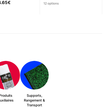
4.65
€
Ce
12 options
produit
a
plusieurs
variations.
Les
.
options
peuvent
être
choisies
sur
la
page
du
produit
Produits
Supports,
uxiliaires
Rangement &
Transport