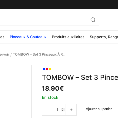
ues
Pinceaux & Couteaux
Produits auxiliaires
Supports, Rang
/
ervoir
TOMBOW – Set 3 Pinceaux À Réservoir D’eau
TOMBOW – Set 3 Pincea
18.90
€
En stock
quantité
‒
+
Ajouter au panier
de
TOMBOW