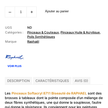
quantité
‒
+
Ajouter au panier
de
RAPHAEL
-
Pinceau
Softacryl
UGS
ND
8711
Catégories :
Pinceaux & Couteaux
,
Pinceaux Huile & Acrylique
,
Biseauté
Poils Synthétiques
Marque
Raphaël
VOIR PLUS
DESCRIPTION
CARACTÉRISTIQUES
AVIS (0)
Les
Pinceaux Softacryl 8711 Biseauté de RAPHAEL
sont des
brosses à tableaux dont la pointe composée d’un mélange de
deux fibres synthétiques, une qui donne la souplesse, l’autre
qui donne la résistance. Ils conviennent pour les peintures