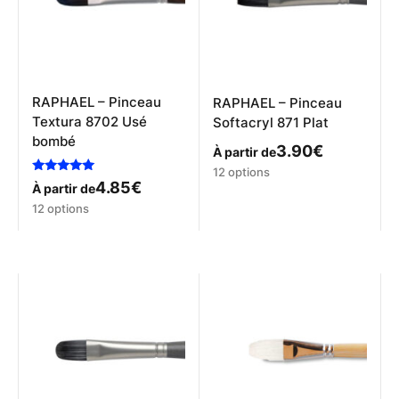
RAPHAEL – Pinceau
RAPHAEL – Pinceau
Textura 8702 Usé
Softacryl 871 Plat
bombé
3.90
€
À partir de
Ce
12 options
Note
4.85
€
produit
À partir de
5.00
a
Ce
sur 5
12 options
plusieurs
produit
variations.
a
Les
plusieurs
options
variations.
peuvent
Les
être
options
choisies
peuvent
sur
être
la
choisies
page
sur