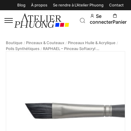
Blog
À propos
Se rendre à L’Atelier Phuong
Contact
Se
connecter
Panier
Boutique
Pinceaux & Couteaux
Pinceaux Huile & Acrylique
/
/
/
Poils Synthétiques
RAPHAEL – Pinceau Softacryl 8711 Biseauté
/