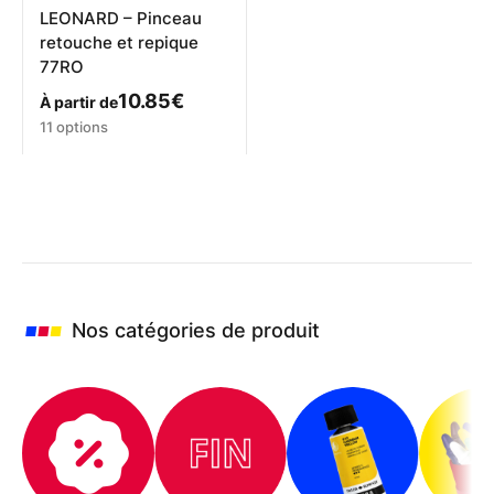
produit
LEONARD – Pinceau
retouche et repique
77RO
10.85
€
À partir de
Ce
11 options
produit
a
plusieurs
variations.
Les
options
peuvent
être
choisies
Nos catégories de produit
sur
la
page
du
produit