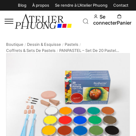
Blog
À propos
Se rendre à L’Atelier Phuong
Contact
Se
connecter
Panier
Boutique
Dessin & Esquisse
Pastels
/
/
/
Coffrets & Sets De Pastels
PANPASTEL – Set De 20 Pastels Tendres Extra-Fins “Couleurs Pures”
/