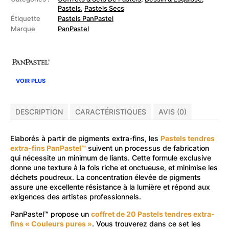
Pastels
Pastels
,
Pastels Secs
tendres
Étiquette
Pastels PanPastel
extra-
fins
Marque
PanPastel
"Couleurs
pures"
VOIR PLUS
DESCRIPTION
CARACTÉRISTIQUES
AVIS (0)
Elaborés à partir de pigments extra-fins, les
Pastels tendres
extra-fins PanPastel™
suivent un processus de fabrication
qui nécessite un minimum de liants. Cette formule exclusive
donne une texture à la fois riche et onctueuse, et minimise les
déchets poudreux. La concentration élevée de pigments
assure une excellente résistance à la lumière et répond aux
exigences des artistes professionnels.
PanPastel™ propose un
coffret de 20 Pastels tendres extra-
fins « Couleurs pures »
. Vous trouverez dans ce set les