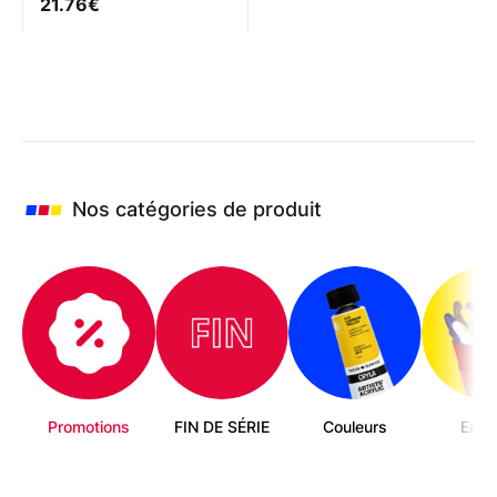
Note
21.76
€
5.00
sur 5
Nos catégories de produit
Promotions
FIN DE SÉRIE
Couleurs
Enfa