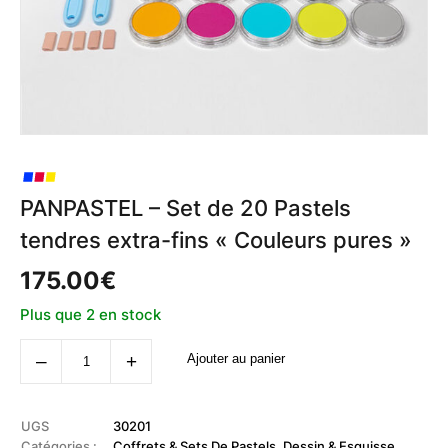
PANPASTEL – Set de 20 Pastels
tendres extra-fins « Couleurs pures »
175.00
€
Plus que 2 en stock
quantité
‒
+
Ajouter au panier
de
PANPASTEL
-
Set
de
UGS
30201
20
Catégories :
Coffrets & Sets De Pastels
,
Dessin & Esquisse
,