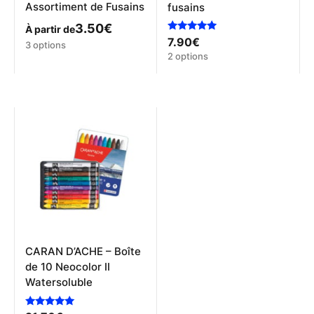
Assortiment de Fusains
fusains
3.50
€
À partir de
Note
7.90
€
Ce
3 options
5.00
Ce
2 options
produit
sur 5
produit
a
a
plusieurs
plusieurs
variations.
variations.
Les
Les
options
options
peuvent
peuvent
être
être
choisies
choisies
sur
sur
la
la
page
page
du
du
produit
produit
CARAN D’ACHE – Boîte
de 10 Neocolor II
Watersoluble