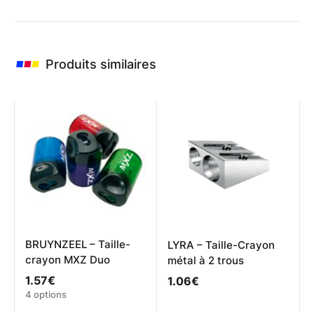
Produits similaires
BRUYNZEEL – Taille-
LYRA – Taille-Crayon
crayon MXZ Duo
métal à 2 trous
1.57
€
1.06
€
Ce
4 options
produit