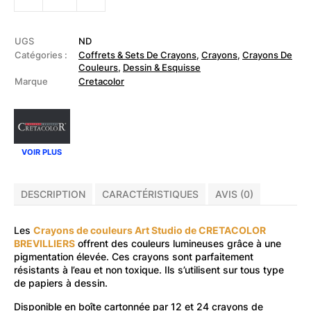
CRETACOLOR
-
Boîte
de
UGS
ND
crayons
Catégories :
Coffrets & Sets De Crayons
,
Crayons
,
Crayons De
de
Couleurs
,
Dessin & Esquisse
couleur
Marque
Cretacolor
Art
Studio
VOIR PLUS
DESCRIPTION
CARACTÉRISTIQUES
AVIS (0)
Les
Crayons de couleurs Art Studio de CRETACOLOR
BREVILLIERS
offrent des couleurs lumineuses grâce à une
pigmentation élevée. Ces crayons sont parfaitement
résistants à l’eau et non toxique. Ils s’utilisent sur tous type
de papiers à dessin.
Disponible en boîte cartonnée par 12 et 24 crayons de