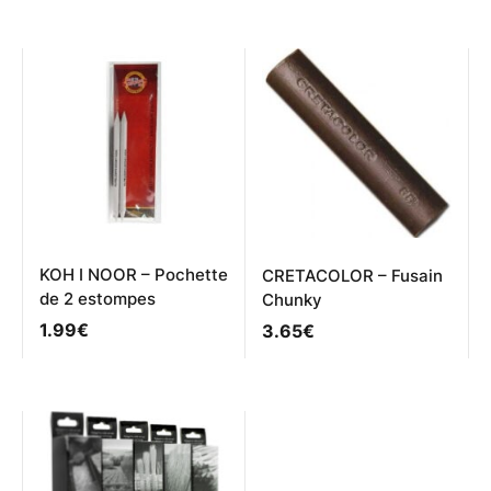
a
plusieurs
variations.
Les
options
peuvent
être
choisies
sur
la
page
du
produit
KOH I NOOR – Pochette
CRETACOLOR – Fusain
de 2 estompes
Chunky
1.99
€
3.65
€