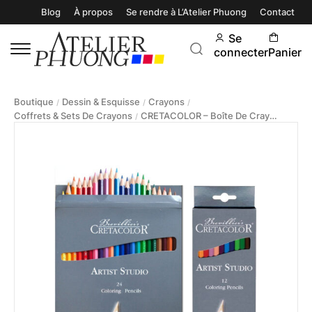
Blog
À propos
Se rendre à L’Atelier Phuong
Contact
Se
connecter
Panier
Boutique
Dessin & Esquisse
Crayons
/
/
/
Coffrets & Sets De Crayons
CRETACOLOR – Boîte De Crayons De Couleur Art Studio
/