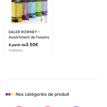
DALER ROWNEY –
Assortiment de Fusains
3.50
€
À partir de
Ce
3 options
produit
a
plusieurs
variations.
Les
options
peuvent
être
choisies
Nos catégories de produit
sur
la