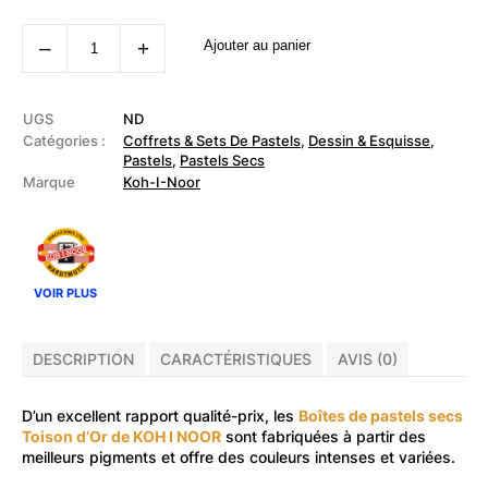
quantité
‒
+
Ajouter au panier
de
KOH
I
NOOR
-
UGS
ND
Boîte
Catégories :
Coffrets & Sets De Pastels
,
Dessin & Esquisse
,
de
Pastels
,
Pastels Secs
pastels
Marque
Koh-I-Noor
secs
Toison
d'or
VOIR PLUS
DESCRIPTION
CARACTÉRISTIQUES
AVIS (0)
D’un excellent rapport qualité-prix, les
Boîtes de pastels secs
Toison d’Or de KOH I NOOR
sont fabriquées à partir des
meilleurs pigments et offre des couleurs intenses et variées.