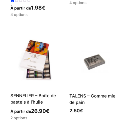
Ce
4 options
Note
1.98
€
produit
À partir de
1.00
a
Ce
sur
4 options
5
plusieurs
produit
variations.
a
Les
plusieurs
options
variations.
peuvent
Les
être
options
choisies
peuvent
sur
être
la
choisies
page
sur
du
la
produit
page
du
produit
SENNELIER – Boîte de
TALENS – Gomme mie
pastels à l’huile
de pain
2.50
€
26.90
€
À partir de
Ce
2 options
produit
a