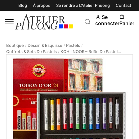
Blog
À propos
Se rendre à L’Atelier Phuong
Contact
Se
connecter
Panier
Boutique
Dessin & Esquisse
Pastels
/
/
/
Coffrets & Sets De Pastels
KOH I NOOR – Boîte De Pastels Secs Toison D’or
/