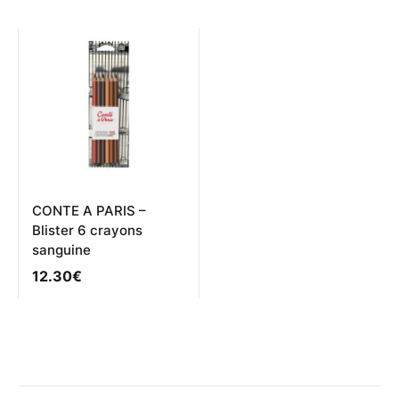
plusieurs
variations.
Les
options
peuvent
être
choisies
sur
la
page
du
produit
CONTE A PARIS –
Blister 6 crayons
sanguine
12.30
€