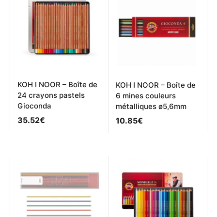
options
peuvent
être
choisies
sur
la
page
du
produit
KOH I NOOR – Boîte de
KOH I NOOR – Boîte de
24 crayons pastels
6 mines couleurs
Gioconda
métalliques ø5,6mm
35.52
€
10.85
€