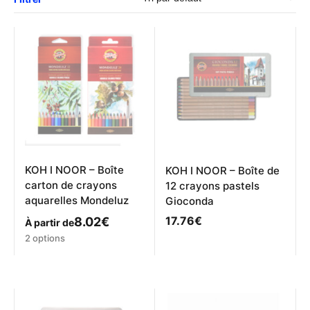
KOH I NOOR – Boîte
KOH I NOOR – Boîte de
carton de crayons
12 crayons pastels
aquarelles Mondeluz
Gioconda
17.76
€
8.02
€
À partir de
Ce
2 options
produit
a
plusieurs
variations.
Les