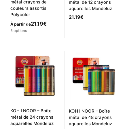
métal crayons de
métal de 12 crayons
couleurs assortis
aquarelles Mondeluz
Polycolor
21.19
€
21.19
€
À partir de
Ce
5 options
produit
a
plusieurs
variations.
Les
options
peuvent
être
choisies
sur
la
page
du
produit
KOH I NOOR – Boîte
KOH I NOOR – Boîte
métal de 24 crayons
métal de 48 crayons
aquarelles Mondeluz
aquarelles Mondeluz