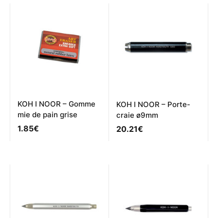
variations.
Les
options
peuvent
être
choisies
sur
la
page
du
produit
KOH I NOOR – Gomme
KOH I NOOR – Porte-
mie de pain grise
craie ø9mm
1.85
€
20.21
€