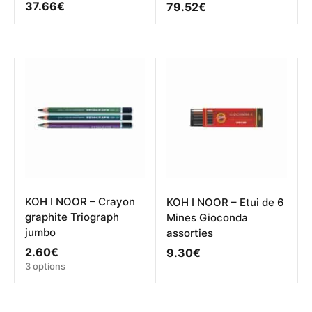
37.66
€
79.52
€
KOH I NOOR – Crayon
KOH I NOOR – Etui de 6
graphite Triograph
Mines Gioconda
jumbo
assorties
2.60
€
9.30
€
Ce
3 options
produit
a
plusieurs