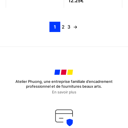
12.25
€
plusieurs
variations.
Les
options
1
2
3
→
peuvent
être
choisies
sur
la
page
du
produit
Atelier Phuong, une entreprise familiale d’encadrement
professionnel et de fournitures beaux arts.
En savoir plus