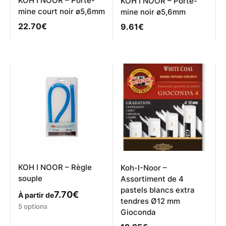
KOH I NOOR – Porte-
KOH I NOOR – Porte-
mine court noir ø5,6mm
mine noir ø5,6mm
22.70
€
9.61
€
KOH I NOOR – Règle
Koh-I-Noor –
souple
Assortiment de 4
pastels blancs extra
7.70
€
À partir de
tendres Ø12 mm
Ce
5 options
Gioconda
produit
a