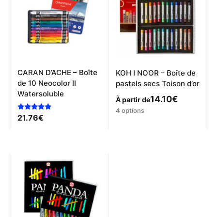
peuvent
être
choisies
sur
la
page
du
produit
CARAN D’ACHE – Boîte
KOH I NOOR – Boîte de
de 10 Neocolor II
pastels secs Toison d’or
Watersoluble
14.10
€
À partir de
Ce
4 options
Note
21.76
€
produit
5.00
a
sur 5
plusieurs
variations.
Les
options
peuvent
être
choisies
sur
la