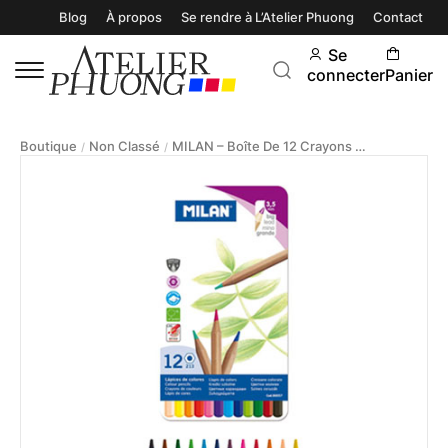
Blog
À propos
Se rendre à L’Atelier Phuong
Contact
Se
connecter
Panier
Boutique
Non Classé
MILAN – Boîte De 12 Crayons De Couleur
/
/