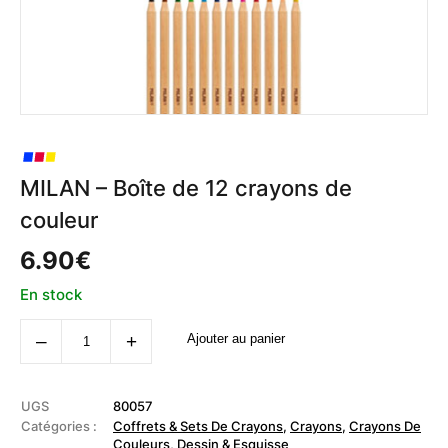
MILAN – Boîte de 12 crayons de
couleur
6.90
€
En stock
quantité
‒
+
Ajouter au panier
de
MILAN
-
Boîte
de
UGS
80057
12
Catégories :
Coffrets & Sets De Crayons
,
Crayons
,
Crayons De
crayons
Couleurs
,
Dessin & Esquisse