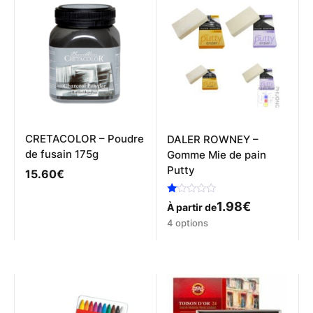
CRETACOLOR – Poudre
DALER ROWNEY –
de fusain 175g
Gomme Mie de pain
Putty
15.60
€
Note
1.98
€
À partir de
1.00
Ce
sur
4 options
5
produit
a
plusieurs
variations.
Les
options