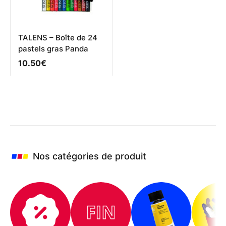
page
du
produit
TALENS – Boîte de 24
pastels gras Panda
10.50
€
Nos catégories de produit