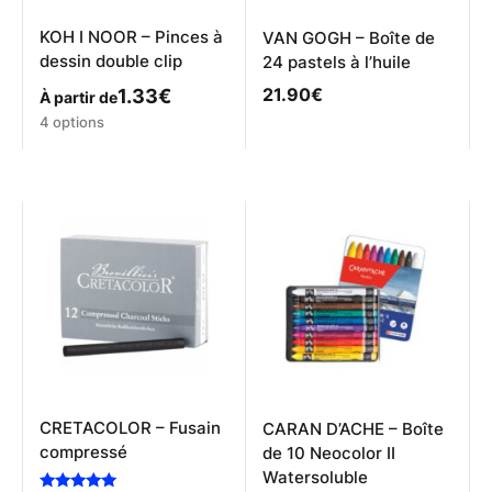
KOH I NOOR – Pinces à
VAN GOGH – Boîte de
dessin double clip
24 pastels à l’huile
21.90
€
1.33
€
À partir de
Ce
4 options
produit
a
plusieurs
variations.
Les
options
peuvent
être
choisies
sur
la
page
du
produit
CRETACOLOR – Fusain
CARAN D’ACHE – Boîte
compressé
de 10 Neocolor II
Watersoluble