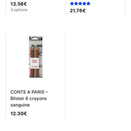
Note
13.56
€
5.00
Ce
3 options
Note
21.76
€
sur 5
5.00
produit
sur 5
a
plusieurs
variations.
Les
options
peuvent
être
choisies
sur
la
page
du
produit
CONTE A PARIS –
Blister 6 crayons
sanguine
12.30
€