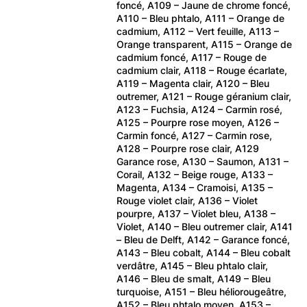
foncé, A109 – Jaune de chrome foncé,
A110 – Bleu phtalo, A111 – Orange de
cadmium, A112 – Vert feuille, A113 –
Orange transparent, A115 – Orange de
cadmium foncé, A117 – Rouge de
cadmium clair, A118 – Rouge écarlate,
A119 – Magenta clair, A120 – Bleu
outremer, A121 – Rouge géranium clair,
A123 – Fuchsia, A124 – Carmin rosé,
A125 – Pourpre rose moyen, A126 –
Carmin foncé, A127 – Carmin rose,
A128 – Pourpre rose clair, A129
Garance rose, A130 – Saumon, A131 –
Corail, A132 – Beige rouge, A133 –
Magenta, A134 – Cramoisi, A135 –
Rouge violet clair, A136 – Violet
pourpre, A137 – Violet bleu, A138 –
Violet, A140 – Bleu outremer clair, A141
– Bleu de Delft, A142 – Garance foncé,
A143 – Bleu cobalt, A144 – Bleu cobalt
verdâtre, A145 – Bleu phtalo clair,
A146 – Bleu de smalt, A149 – Bleu
turquoise, A151 – Bleu héliorougeâtre,
A152 – Bleu phtalo moyen, A153 –