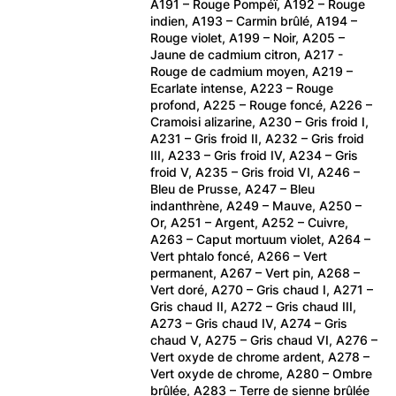
A191 – Rouge Pompéï, A192 – Rouge
indien, A193 – Carmin brûlé, A194 –
Rouge violet, A199 – Noir, A205 –
Jaune de cadmium citron, A217 -
Rouge de cadmium moyen, A219 –
Ecarlate intense, A223 – Rouge
profond, A225 – Rouge foncé, A226 –
Cramoisi alizarine, A230 – Gris froid I,
A231 – Gris froid II, A232 – Gris froid
III, A233 – Gris froid IV, A234 – Gris
froid V, A235 – Gris froid VI, A246 –
Bleu de Prusse, A247 – Bleu
indanthrène, A249 – Mauve, A250 –
Or, A251 – Argent, A252 – Cuivre,
A263 – Caput mortuum violet, A264 –
Vert phtalo foncé, A266 – Vert
permanent, A267 – Vert pin, A268 –
Vert doré, A270 – Gris chaud I, A271 –
Gris chaud II, A272 – Gris chaud III,
A273 – Gris chaud IV, A274 – Gris
chaud V, A275 – Gris chaud VI, A276 –
Vert oxyde de chrome ardent, A278 –
Vert oxyde de chrome, A280 – Ombre
brûlée, A283 – Terre de sienne brûlée