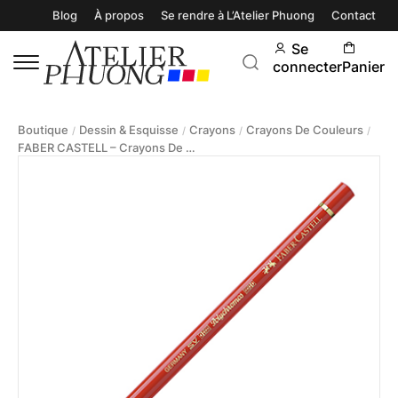
Blog
À propos
Se rendre à L’Atelier Phuong
Contact
Se
connecter
Panier
Boutique
Dessin & Esquisse
Crayons
Crayons De Couleurs
/
/
/
/
FABER CASTELL – Crayons De Couleur Polychromos