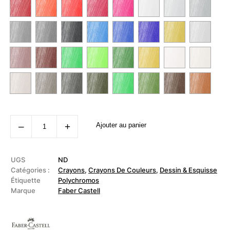
quantité
‒
+
Ajouter au panier
de
FABER
CASTELL
-
Crayons
UGS
ND
de
Catégories :
Crayons
,
Crayons De Couleurs
,
Dessin & Esquisse
couleur
Étiquette
Polychromos
Polychromos
Marque
Faber Castell