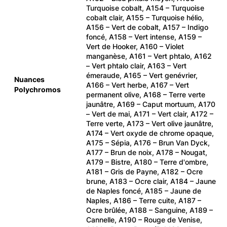
Turquoise cobalt, A154 – Turquoise
cobalt clair, A155 – Turquoise hélio,
A156 – Vert de cobalt, A157 – Indigo
foncé, A158 – Vert intense, A159 –
Vert de Hooker, A160 – Violet
manganèse, A161 – Vert phtalo, A162
– Vert phtalo clair, A163 – Vert
émeraude, A165 – Vert genévrier,
Nuances
A166 – Vert herbe, A167 – Vert
Polychromos
permanent olive, A168 – Terre verte
jaunâtre, A169 – Caput mortuum, A170
– Vert de mai, A171 – Vert clair, A172 –
Terre verte, A173 – Vert olive jaunâtre,
A174 – Vert oxyde de chrome opaque,
A175 – Sépia, A176 – Brun Van Dyck,
A177 – Brun de noix, A178 – Nougat,
A179 – Bistre, A180 – Terre d'ombre,
A181 – Gris de Payne, A182 – Ocre
brune, A183 – Ocre clair, A184 – Jaune
de Naples foncé, A185 – Jaune de
Naples, A186 – Terre cuite, A187 –
Ocre brûlée, A188 – Sanguine, A189 –
Cannelle, A190 – Rouge de Venise,