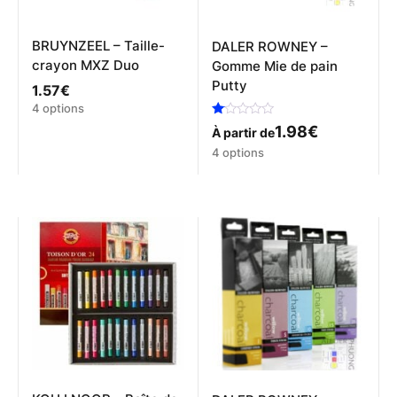
BRUYNZEEL – Taille-
DALER ROWNEY –
crayon MXZ Duo
Gomme Mie de pain
Putty
1.57
€
Ce
4 options
produit
Note
1.98
€
À partir de
1.00
a
Ce
sur
4 options
plusieurs
5
produit
variations.
a
Les
plusieurs
options
variations.
peuvent
Les
être
options
choisies
peuvent
sur
être
la
choisies
page
sur
du
la
produit
page
du