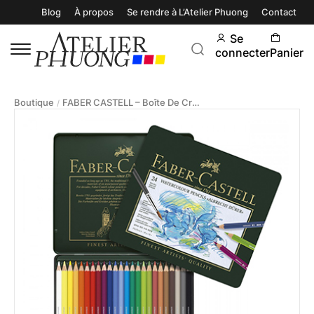
Blog
À propos
Se rendre à L’Atelier Phuong
Contact
Se
connecter
Panier
Boutique
FABER CASTELL – Boîte De Crayons Aquarelles “Albrecht Dürer”
/