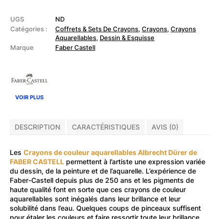
CASTELL
-
Boîte
UGS
ND
de
Catégories :
Coffrets & Sets De Crayons
,
Crayons
,
Crayons
Crayons
Aquarellables
,
Dessin & Esquisse
Aquarelles
Marque
Faber Castell
"Albrecht
Dürer"
VOIR PLUS
DESCRIPTION
CARACTÉRISTIQUES
AVIS (0)
Les
Crayons de couleur aquarellables Albrecht Dürer de
FABER CASTELL
permettent à l’artiste une expression variée
du dessin, de la peinture et de l’aquarelle. L’expérience de
Faber-Castell depuis plus de 250 ans et les pigments de
haute qualité font en sorte que ces crayons de couleur
aquarellables sont inégalés dans leur brillance et leur
solubilité dans l’eau. Quelques coups de pinceaux suffisent
pour étaler les couleurs et faire ressortir toute leur brillance.