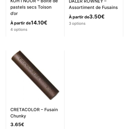
produit
KOH I NOOR – Boîte de
DALER ROWNEY –
pastels secs Toison
Assortiment de Fusains
d’or
3.50
€
À partir de
14.10
€
Ce
À partir de
3 options
produit
Ce
4 options
a
produit
plusieurs
a
variations.
plusieurs
Les
variations.
options
Les
peuvent
options
être
peuvent
choisies
être
sur
choisies
la
sur
page
la
du
page
produit
du
produit
CRETACOLOR – Fusain
Chunky
3.65
€