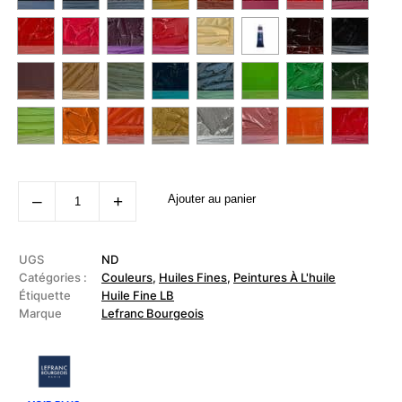
quantité
‒
+
Ajouter au panier
de
LEFRANC
BOURGEOIS
-
Huile
UGS
ND
fine
Catégories :
Couleurs
,
Huiles Fines
,
Peintures À L'huile
40ml
Étiquette
Huile Fine LB
Marque
Lefranc Bourgeois