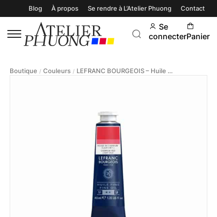
Blog
À propos
Se rendre à L’Atelier Phuong
Contact
Se
connecter
Panier
Boutique
Couleurs
LEFRANC BOURGEOIS – Huile Fine 40ml
/
/