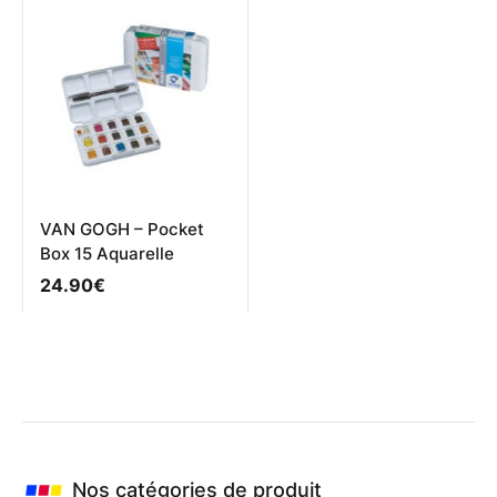
variations.
variations.
Les
Les
options
options
peuvent
peuvent
être
être
choisies
choisies
sur
sur
la
la
page
page
du
du
produit
produit
VAN GOGH – Pocket
Box 15 Aquarelle
24.90
€
Nos catégories de produit