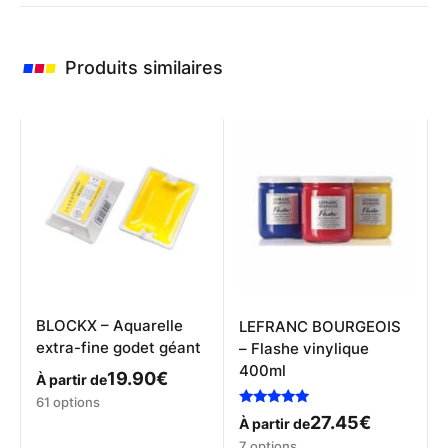
Produits similaires
BLOCKX – Aquarelle
LEFRANC BOURGEOIS
extra-fine godet géant
– Flashe vinylique
400ml
19.90
€
À partir de
Ce
61 options
Note
produit
27.45
€
À partir de
5.00
a
Ce
sur 5
7 options