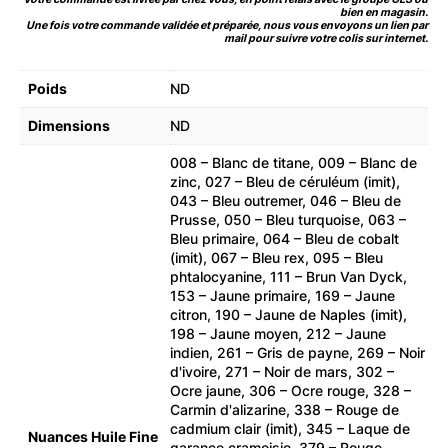
bien en magasin.
Une fois votre commande validée et préparée, nous vous envoyons un lien par
mail pour suivre votre colis sur internet.
Poids
ND
Dimensions
ND
008 – Blanc de titane, 009 – Blanc de
zinc, 027 – Bleu de céruléum (imit),
043 – Bleu outremer, 046 – Bleu de
Prusse, 050 – Bleu turquoise, 063 –
Bleu primaire, 064 – Bleu de cobalt
(imit), 067 – Bleu rex, 095 – Bleu
phtalocyanine, 111 – Brun Van Dyck,
153 – Jaune primaire, 169 – Jaune
citron, 190 – Jaune de Naples (imit),
198 – Jaune moyen, 212 – Jaune
indien, 261 – Gris de payne, 269 – Noir
d'ivoire, 271 – Noir de mars, 302 –
Ocre jaune, 306 – Ocre rouge, 328 –
Carmin d'alizarine, 338 – Rouge de
cadmium clair (imit)​, 345 – Laque de
Nuances Huile Fine
garance cramoisie, 379 – Rouge