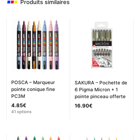
Produits similaires
POSCA – Marqueur
SAKURA – Pochette de
pointe conique fine
6 Pigma Micron + 1
PC3M
pointe pinceau offerte
4.85
€
16.90
€
Ce
41 options
produit
a
plusieurs
variations.