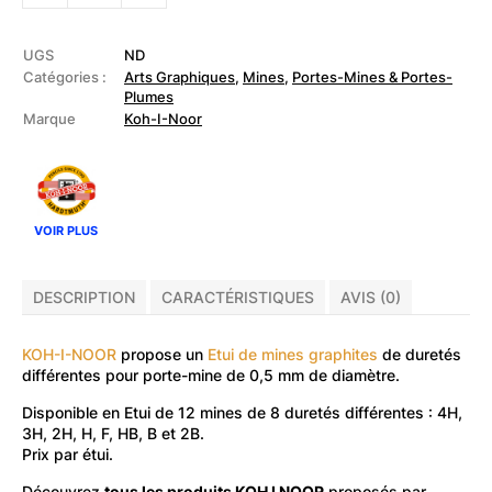
KOH
I
NOOR
-
UGS
ND
Etui
Catégories :
Arts Graphiques
,
Mines
,
Portes-Mines & Portes-
de
Plumes
12
Marque
Koh-I-Noor
mines
graphite
ø
0.5mm
VOIR PLUS
DESCRIPTION
CARACTÉRISTIQUES
AVIS (0)
KOH-I-NOOR
propose un
Etui de mines graphites
de duretés
différentes pour porte-mine de 0,5 mm de diamètre.
Disponible en Etui de 12 mines de 8 duretés différentes : 4H,
3H, 2H, H, F, HB, B et 2B.
Prix par étui.
Découvrez
tous les produits KOH I NOOR
proposés par