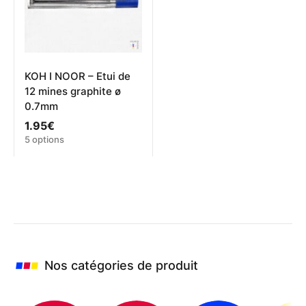
choisies
choisies
sur
sur
la
la
page
page
du
du
produit
produit
KOH I NOOR – Etui de
12 mines graphite ø
0.7mm
1.95
€
Ce
5 options
produit
a
plusieurs
variations.
Les
options
peuvent
être
choisies
Nos catégories de produit
sur
la
page