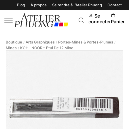
Blog
À propos
Se rendre à L’Atelier Phuong
Contact
Se
connecter
Panier
Boutique
Arts Graphiques
Portes-Mines & Portes-Plumes
/
/
/
Mines
KOH I NOOR – Etui De 12 Mines Graphite Ø 0.5mm
/