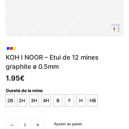
KOH I NOOR – Etui de 12 mines
graphite ø 0.5mm
1.95
€
Dureté de la mine
2B
2H
3H
4H
B
F
H
HB
quantité
‒
+
Ajouter au panier
de