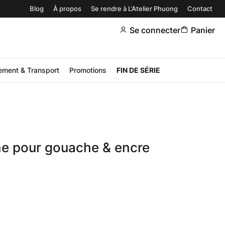
Blog
À propos
Se rendre à L’Atelier Phuong
Contact
Se connecter
Panier
ement & Transport
Promotions
FIN DE SÉRIE
ne pour gouache & encre