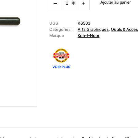
‒
+
Ajouter au panier
de
KOH-
I-
NOOR
-
UGS
K6503
Tire-
Catégories :
Arts Graphiques
,
Outils & Acce
ligne
Marque
Koh-I-Noor
pour
gouache
&
encre
VOIR PLUS