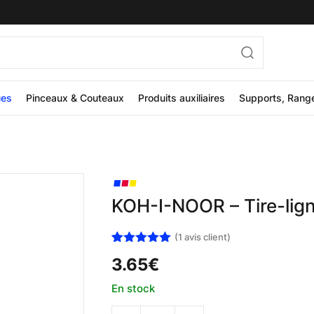
ues
Pinceaux & Couteaux
Produits auxiliaires
Supports, Rang
KOH-I-NOOR – Tire-lig
(
1
avis client)
Noté
1
5.00
3.65
€
sur 5
basé sur
notation
En stock
client
quantité