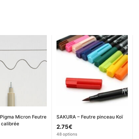
Pigma Micron Feutre
SAKURA – Feutre pinceau Koï
 calibrée
2.75
€
Ce
48 options