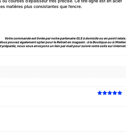
s ou courbes d’épaisseur très précise. Ce tire-ligne est en acier
des matières plus consistantes que l’encre.
Votre commande est livrée par notre partenaire GLS à domicile ou en point relais.
Vous pouvez également opter pour le Retrait en magasin : à la Boutique ou à l’Atelier.
 préparée, nous vous envoyons un lien par mail pour suivre votre colis sur internet.
Note
5
sur
5