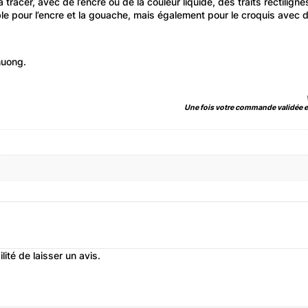
tracer, avec de l’encre ou de la couleur liquide, des traits rectiligne
ble pour l’encre et la gouache, mais également pour le croquis avec 
huong.
Une fois votre commande validée et
ité de laisser un avis.