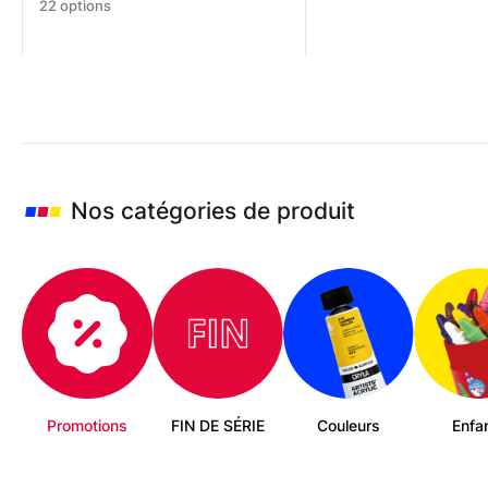
Ce
22 options
produit
a
plusieurs
variations.
Les
options
peuvent
être
choisies
Nos catégories de produit
sur
la
page
du
produit
Promotions
FIN DE SÉRIE
Couleurs
Enfa