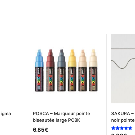
Pigma
POSCA – Marqueur pointe
SAKURA – 
biseautée large PC8K
noir pointe
6.85
€
Note