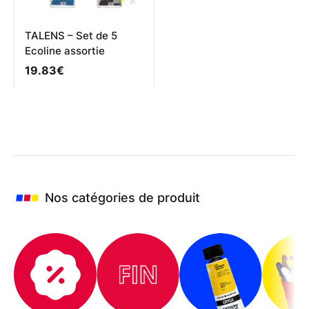
page
du
produit
TALENS – Set de 5
Ecoline assortie
19.83
€
Nos catégories de produit