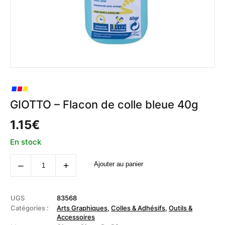
GIOTTO – Flacon de colle bleue 40g
1.15
€
En stock
quantité
‒
+
Ajouter au panier
de
GIOTTO
-
Flacon
de
UGS
83568
colle
Catégories :
Arts Graphiques
,
Colles & Adhésifs
,
Outils &
bleue
Accessoires
40g