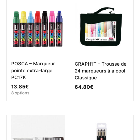
POSCA – Marqueur
GRAPH’IT – Trousse de
pointe extra-large
24 marqueurs à alcool
PC17K
Classique
13.85
€
64.80
€
Ce
8 options
produit
a
plusieurs
variations.
Les
options
peuvent