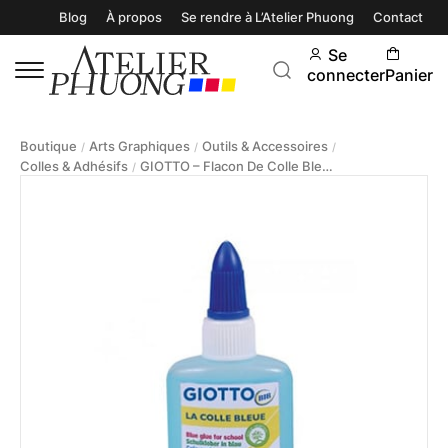
Blog
À propos
Se rendre à L’Atelier Phuong
Contact
Se
connecter
Panier
Boutique
Arts Graphiques
Outils & Accessoires
/
/
/
Colles & Adhésifs
GIOTTO – Flacon De Colle Bleue 40g
/