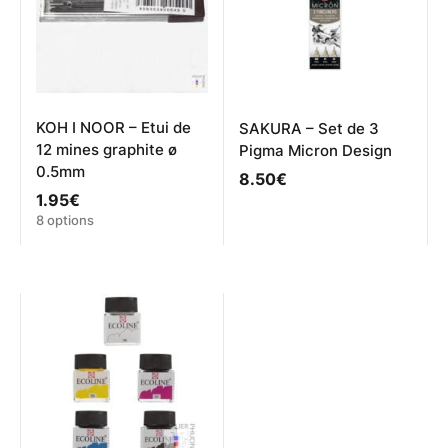
être
choisies
sur
la
page
du
produit
KOH I NOOR – Etui de
SAKURA – Set de 3
12 mines graphite ø
Pigma Micron Design
0.5mm
8.50
€
1.95
€
Ce
8 options
produit
a
plusieurs
variations.
Les
options
peuvent
être
choisies
sur
la