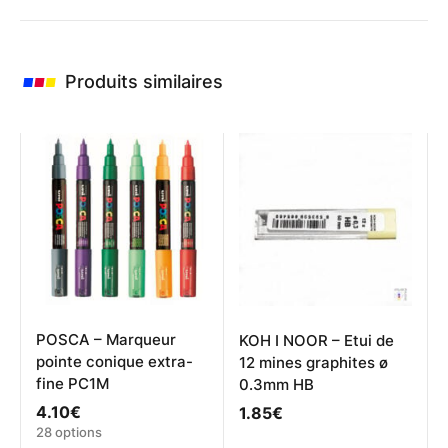
Produits similaires
POSCA – Marqueur
KOH I NOOR – Etui de
pointe conique extra-
12 mines graphites ø
fine PC1M
0.3mm HB
4.10
€
1.85
€
Ce
28 options