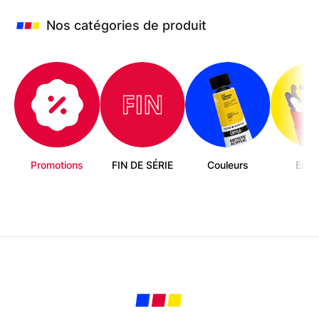
être
choisies
Nos catégories de produit
sur
la
page
du
produit
Promotions
FIN DE SÉRIE
Couleurs
Enfa