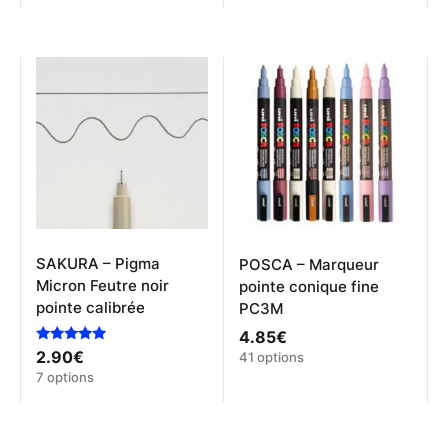
produit
a
plusieurs
variations.
Les
options
peuvent
être
choisies
sur
la
page
du
produit
SAKURA – Pigma
POSCA – Marqueur
Micron Feutre noir
pointe conique fine
pointe calibrée
PC3M
4.85
€
Note
Ce
2.90
€
41 options
5.00
Ce
produit
7 options
sur 5
produit
a
a
plusieurs
plusieurs
variations.