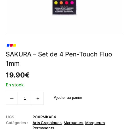
SAKURA – Set de 4 Pen-Touch Fluo
1mm
19.90
€
En stock
quantité
‒
+
Ajouter au panier
de
SAKURA
-
Set
de
UGS
POXPMKAF4
4
Catégories :
Arts Graphiques
,
Marqueurs
,
Marqueurs
Pen-
Permanents