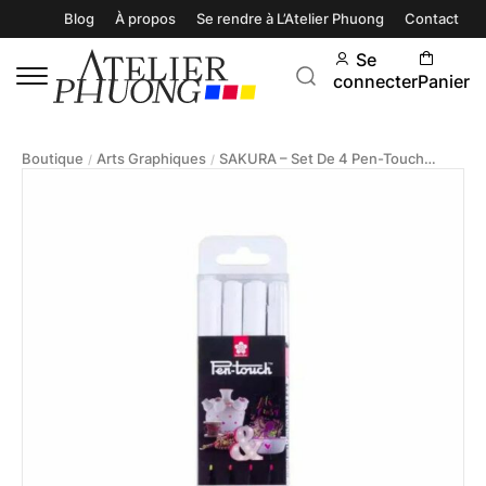
Blog
À propos
Se rendre à L’Atelier Phuong
Contact
Se
connecter
Panier
Boutique
Arts Graphiques
SAKURA – Set De 4 Pen-Touch Fluo 1mm
/
/