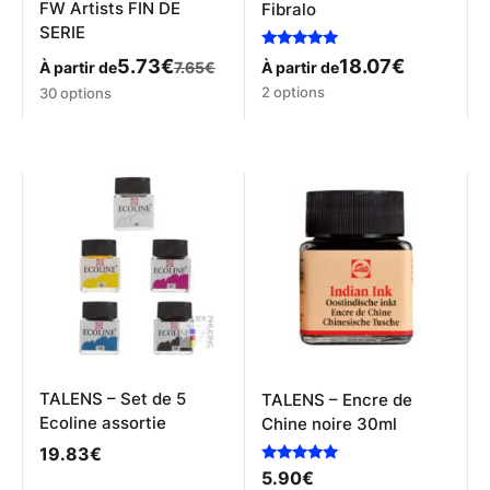
FW Artists FIN DE
Fibralo
SERIE
Note
18.07
€
5.73
€
À partir de
À partir de
7.65
€
5.00
Ce
sur 5
Ce
2 options
30 options
produit
produit
a
a
plusieurs
plusieurs
variations.
variations.
Les
Les
options
options
peuvent
peuvent
être
être
choisies
choisies
sur
sur
la
la
page
page
du
du
produit
produit
TALENS – Set de 5
TALENS – Encre de
Ecoline assortie
Chine noire 30ml
19.83
€
Note
5.90
€
5.00