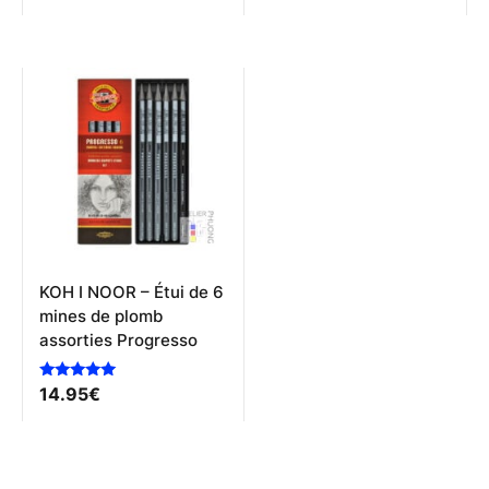
sur 5
KOH I NOOR – Étui de 6
mines de plomb
assorties Progresso
Note
14.95
€
5.00
sur 5