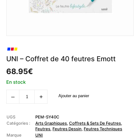
UNI – Coffret de 40 feutres Emott
68.95
€
En stock
quantité
‒
+
Ajouter au panier
de
UNI
-
Coffret
de
UGS
PEM-SY40C
40
Catégories :
Arts Graphiques
,
Coffrets & Sets De Feutres
,
feutres
Feutres
,
Feutres Dessin
,
Feutres Techniques
Emott
Marque
UNI