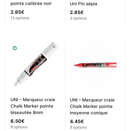
pointe calibrée noir
Uni Pin sépia
2.85
€
2.85
€
Ce
Ce
13 options
3 options
produit
produit
a
a
plusieurs
plusieurs
variations.
variations.
Les
Les
options
options
peuvent
peuvent
être
être
choisies
choisies
sur
sur
la
la
page
page
du
du
produit
produit
UNI – Marqueur craie
UNI – Marqueur craie
Chalk Marker pointe
Chalk Marker pointe
biseautée 8mm
moyenne conique
6.50
€
4.45
€
Ce
Ce
8 options
9 options