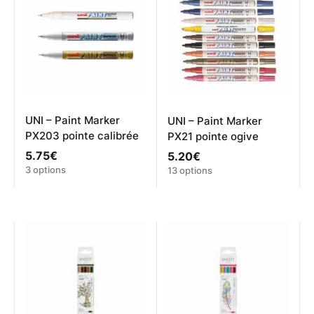
options
peuvent
être
choisies
sur
la
page
du
produit
UNI – Paint Marker
UNI – Paint Marker
PX203 pointe calibrée
PX21 pointe ogive
5.75
€
5.20
€
Ce
Ce
3 options
13 options
produit
produit
a
a
plusieurs
plusieurs
variations.
variations.
Les
Les
options
options
peuvent
peuvent
être
être
choisies
choisies
sur
sur