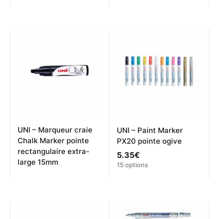
produit
produit
a
a
plusieurs
plusieurs
variations.
variations.
Les
Les
options
options
peuvent
peuvent
être
être
choisies
choisies
sur
sur
la
la
page
page
du
du
produit
produit
UNI – Marqueur craie
UNI – Paint Marker
Chalk Marker pointe
PX20 pointe ogive
rectangulaire extra-
5.35
€
large 15mm
Ce
15 options
produit
a
plusieurs
variations.
Les