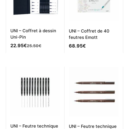
UNI – Coffret à dessin
UNI – Coffret de 40
Uni-Pin
feutres Emott
Le
Le
22.95
€
68.95
€
25.50
€
prix
prix
initial
actuel
était :
est :
25.50€.
22.95€.
UNI – Feutre technique
UNI – Feutre technique