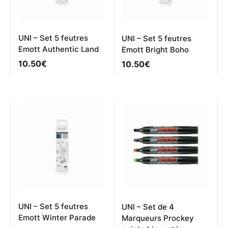
la
la
page
page
du
du
produit
produit
UNI – Set 5 feutres
UNI – Set 5 feutres
Emott Authentic Land
Emott Bright Boho
10.50
€
10.50
€
UNI – Set 5 feutres
UNI – Set de 4
Emott Winter Parade
Marqueurs Prockey