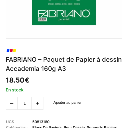
FABRIANO – Paquet de Papier à dessin
Accademia 160g A3
18.50
€
En stock
quantité
‒
+
Ajouter au panier
de
FABRIANO
-
Paquet
de
UGS
50813160
Papier
Catégories :
Blocs De Papiers
,
Pour Dessin
,
Supports Papiers