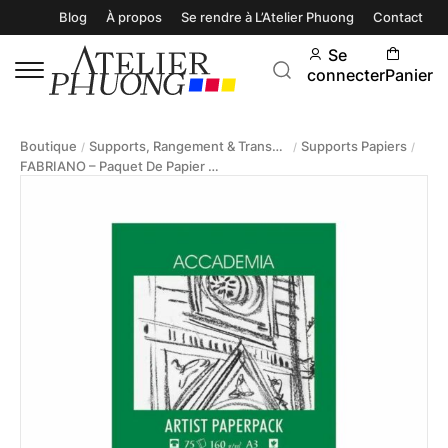
Blog
À propos
Se rendre à L’Atelier Phuong
Contact
Se
connecter
Panier
Boutique
Supports, Rangement & Transport
Supports Papiers
/
/
/
FABRIANO – Paquet De Papier À Dessin Accademia 160g A3