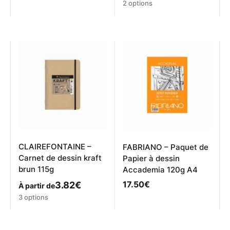
Ce
2 options
produit
a
plusieurs
variations.
Les
options
peuvent
être
choisies
sur
la
page
du
produit
CLAIREFONTAINE –
FABRIANO – Paquet de
Carnet de dessin kraft
Papier à dessin
brun 115g
Accademia 120g A4
17.50
€
3.82
€
À partir de
Ce
3 options
produit
a
plusieurs