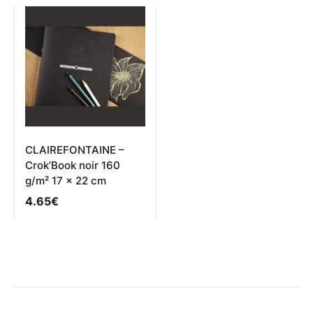
variations.
Les
options
peuvent
être
choisies
sur
la
page
du
produit
CLAIREFONTAINE –
Crok’Book noir 160
g/m² 17 × 22 cm
4.65
€