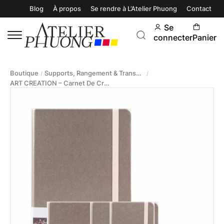
Blog
À propos
Se rendre à L’Atelier Phuong
Contact
Se
connecter
Panier
Boutique
Supports, Rangement & Transport
/
/
ART CREATION – Carnet De Croquis 80 Feuilles 140g Rose Champagne