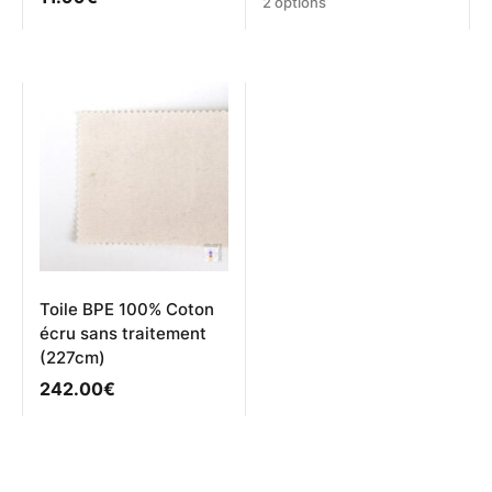
Ce
2 options
produit
a
plusieurs
variations.
Les
options
peuvent
être
choisies
sur
la
page
du
produit
Toile BPE 100% Coton
écru sans traitement
(227cm)
242.00
€