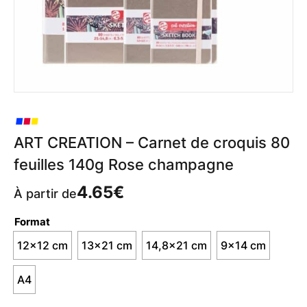
ART CREATION – Carnet de croquis 80
feuilles 140g Rose champagne
4.65
€
À partir de
Format
12x12 cm
13x21 cm
14,8x21 cm
9x14 cm
A4