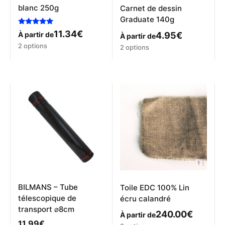
blanc 250g
Carnet de dessin
Graduate 140g
Note
11.34
€
4.95
€
À partir de
À partir de
5.00
Ce
sur 5
Ce
2 options
2 options
produit
produit
a
a
plusieurs
plusieurs
variations.
variations.
Les
Les
options
options
peuvent
peuvent
être
être
choisies
choisies
sur
sur
la
la
page
page
du
du
produit
produit
BILMANS – Tube
Toile EDC 100% Lin
télescopique de
écru calandré
transport ⌀8cm
240.00
€
À partir de
11.99
€