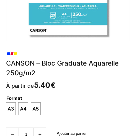
CANSON – Bloc Graduate Aquarelle
250g/m2
5.40
€
À partir de
Format
A3
A4
A5
quantité
‒
+
Ajouter au panier
de