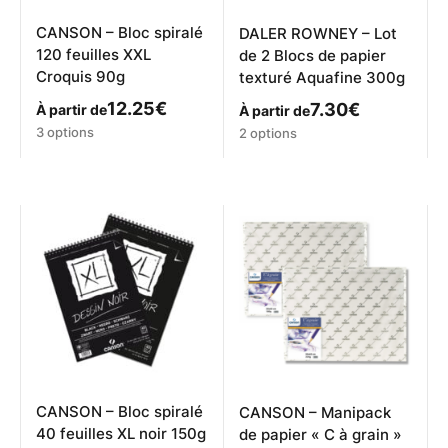
CANSON – Bloc spiralé
DALER ROWNEY – Lot
120 feuilles XXL
de 2 Blocs de papier
Croquis 90g
texturé Aquafine 300g
12.25
€
7.30
€
À partir de
À partir de
Ce
Ce
3 options
2 options
produit
produit
a
a
plusieurs
plusieurs
variations.
variations.
Les
Les
options
options
peuvent
peuvent
être
être
choisies
choisies
sur
sur
la
la
page
page
du
du
produit
produit
CANSON – Bloc spiralé
CANSON – Manipack
40 feuilles XL noir 150g
de papier « C à grain »