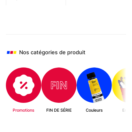
produit
a
plusieurs
variations.
Les
options
peuvent
être
choisies
Nos catégories de produit
sur
la
page
du
produit
Promotions
FIN DE SÉRIE
Couleurs
Enfa