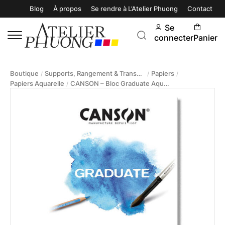
Blog
À propos
Se rendre à L’Atelier Phuong
Contact
Se
connecter
Panier
Boutique
Supports, Rangement & Transport
Papiers
/
/
/
Papiers Aquarelle
CANSON – Bloc Graduate Aquarelle 250g/m2
/