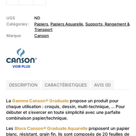
CANSON
-
Bloc
Graduate
UGS
ND
Aquarelle
Catégories :
Papiers
,
Papiers Aquarelle
,
Supports, Rangement &
250g/m2
Transport
Marque
Canson
VOIR PLUS
DESCRIPTION
CARACTÉRISTIQUES
AVIS (0)
La
Gamme Canson® Graduate
propose un produit pour
chaque utilisation : croquis, dessin, multi-technique, … Pour
débuter et s’exercer en toute simplicité avec une parfaite
combinaison papier/technique.
Les
Blocs Canson® Graduate Aquarelle
proposent un papier
blanc, résistant, grain fin. Ils sont composés de 20 feuilles de