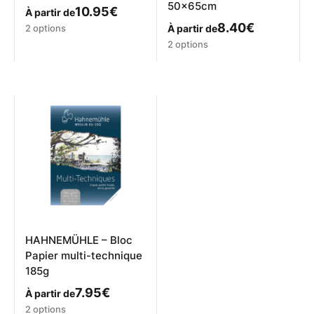
50x65cm
10.95
€
À partir de
Ce
8.40
€
2 options
À partir de
produit
Ce
2 options
a
produit
plusieurs
a
variations.
plusieurs
Les
variations.
options
Les
peuvent
options
être
peuvent
choisies
être
sur
choisies
la
sur
page
la
du
page
produit
du
produit
HAHNEMÜHLE – Bloc
Papier multi-technique
185g
7.95
€
À partir de
Ce
2 options