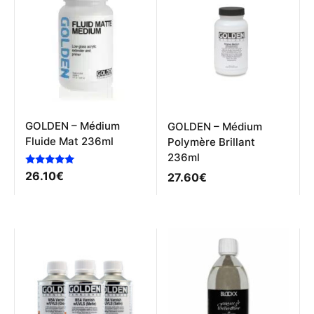
GOLDEN – Médium
GOLDEN – Médium
Fluide Mat 236ml
Polymère Brillant
236ml
Note
26.10
€
27.60
€
5.00
sur 5