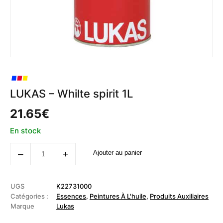
LUKAS – Whilte spirit 1L
21.65
€
En stock
quantité
‒
+
Ajouter au panier
de
LUKAS
-
Whilte
spirit
UGS
K22731000
1L
Catégories :
Essences
,
Peintures À L'huile
,
Produits Auxiliaires
Marque
Lukas