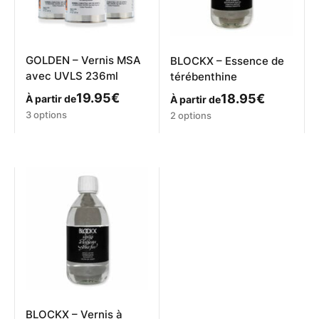
GOLDEN – Vernis MSA
BLOCKX – Essence de
avec UVLS 236ml
térébenthine
19.95
€
18.95
€
À partir de
À partir de
Ce
Ce
3 options
2 options
produit
produit
a
a
plusieurs
plusieurs
variations.
variations.
Les
Les
options
options
peuvent
peuvent
être
être
choisies
choisies
sur
sur
la
la
page
page
du
du
produit
produit
BLOCKX – Vernis à