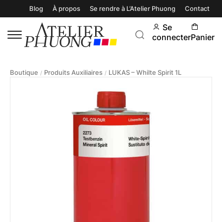
Blog
À propos
Se rendre à L’Atelier Phuong
Contact
Se
connecter
Panier
Boutique
Produits Auxiliaires
LUKAS – Whilte Spirit 1L
/
/