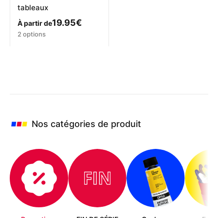
tableaux
19.95
€
À partir de
Ce
2 options
produit
a
plusieurs
variations.
Les
options
peuvent
être
choisies
Nos catégories de produit
sur
la
page
du
produit