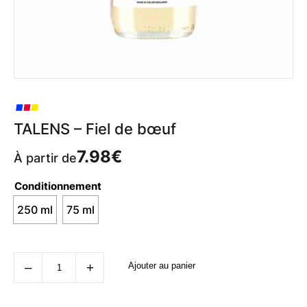
TALENS – Fiel de bœuf
7.98
€
À partir de
Conditionnement
250 ml
75 ml
quantité
‒
+
Ajouter au panier
de
TALENS
-
Fiel