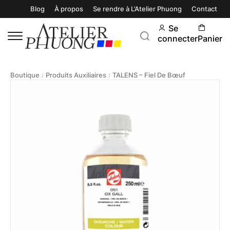
Blog
À propos
Se rendre à L’Atelier Phuong
Contact
Se
connecter
Panier
Boutique
Produits Auxiliaires
TALENS – Fiel De Bœuf
/
/