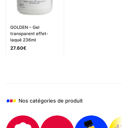
sur
sur
la
la
page
page
du
du
produit
produit
GOLDEN – Gel
transparent effet-
laqué 236ml
27.60
€
Nos catégories de produit