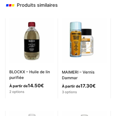
Produits similaires
BLOCKX – Huile de lin
MAIMERI – Vernis
purifiée
Dammar
14.50
€
17.30
€
À partir de
À partir de
Ce
Ce
2 options
3 options
produit
produit
a
a
plusieurs
plusieurs
variations.
variations.