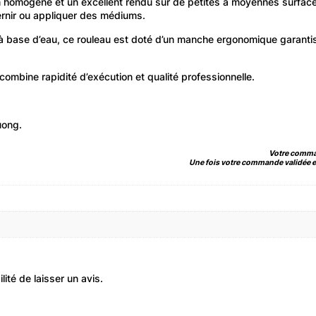
n homogène et un excellent rendu sur de petites à moyennes surfaces
ernir ou appliquer des médiums.
à base d’eau, ce rouleau est doté d’un manche ergonomique garantissa
l combine rapidité d’exécution et qualité professionnelle.
uong.
Votre comman
Une fois votre commande validée et
ité de laisser un avis.