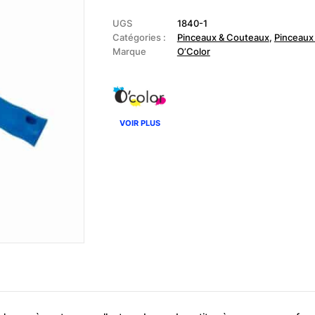
-
Rouleau
10cm
UGS
1840-1
Catégories :
Pinceaux & Couteaux
,
Pinceaux
Marque
O’Color
VOIR PLUS