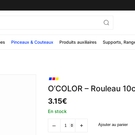
ues
Pinceaux & Couteaux
Produits auxiliaires
Supports, Rang
O’COLOR – Rouleau 10
3.15
€
En stock
quantité
‒
+
Ajouter au panier
de
O'COLOR