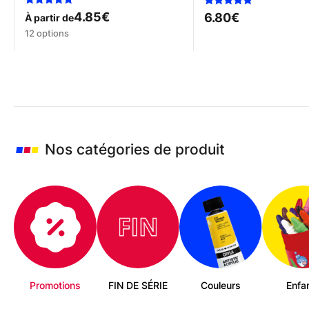
Note
Note
4.85
€
6.80
€
À partir de
5.00
5.00
Ce
sur 5
sur 5
12 options
produit
a
plusieurs
variations.
Les
options
peuvent
être
Nos catégories de produit
choisies
sur
la
page
du
produit
Promotions
FIN DE SÉRIE
Couleurs
Enfa