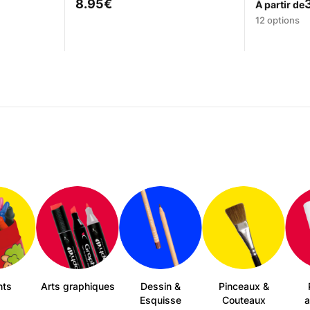
8.95
€
À partir de
Ce
12 options
produit
a
plusieurs
variations
Les
options
peuvent
être
choisies
sur
la
page
du
produit
nts
Arts graphiques
Dessin &
Pinceaux &
Esquisse
Couteaux
a