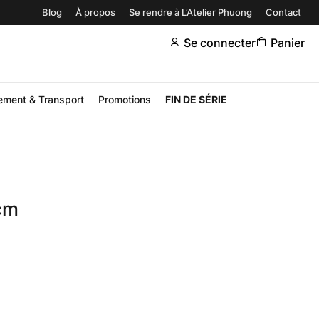
Blog
À propos
Se rendre à L’Atelier Phuong
Contact
Se connecter
Panier
ement & Transport
Promotions
FIN DE SÉRIE
cm