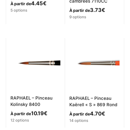
cambrées 7110CC
4.45
€
À partir de
Ce
3.73
€
5 options
À partir de
produit
Ce
9 options
a
produit
plusieurs
a
variations.
plusieurs
Les
variations.
options
Les
peuvent
options
être
peuvent
choisies
être
sur
choisies
la
sur
page
la
du
page
produit
du
produit
RAPHAEL – Pinceau
RAPHAEL – Pinceau
Kolinsky 8400
Kaërell « S » 869 Rond
10.19
€
4.70
€
À partir de
À partir de
Ce
Ce
12 options
14 options
produit
produit