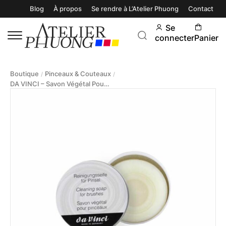
Blog
À propos
Se rendre à L’Atelier Phuong
Contact
Se
connecter
Panier
Boutique
Pinceaux & Couteaux
/
/
DA VINCI – Savon Végétal Pour Pinceaux 85g