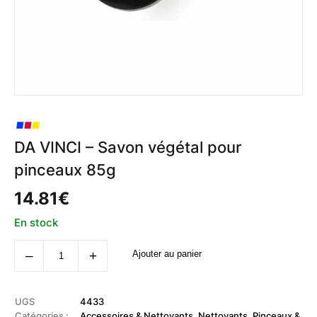
DA VINCI – Savon végétal pour
pinceaux 85g
14.81
€
En stock
quantité
‒
+
Ajouter au panier
de
DA
VINCI
-
Savon
UGS
4433
végétal
Catégories :
Accessoires & Nettoyants
,
Nettoyants
,
Pinceaux &