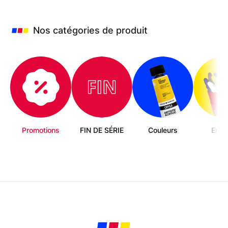
peuvent
être
choisies
Nos catégories de produit
sur
la
page
du
produit
Promotions
FIN DE SÉRIE
Couleurs
Enfa