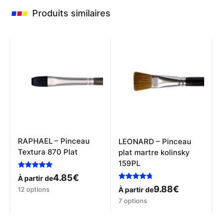
Produits similaires
RAPHAEL – Pinceau
LEONARD – Pinceau
Textura 870 Plat
plat martre kolinsky
159PL
Note
4.85
€
À partir de
5.00
Note
Ce
9.88
€
sur 5
12 options
À partir de
4.50
produit
Ce
sur 5
7 options
a
produit
plusieurs
a