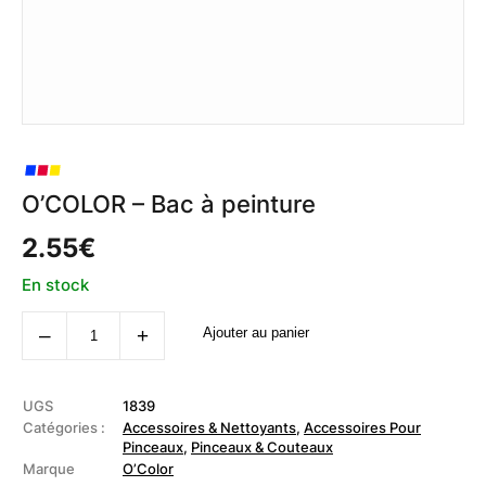
O’COLOR – Bac à peinture
2.55
€
En stock
quantité
‒
+
Ajouter au panier
de
O'COLOR
-
Bac
à
UGS
1839
peinture
Catégories :
Accessoires & Nettoyants
,
Accessoires Pour
Pinceaux
,
Pinceaux & Couteaux
Marque
O’Color