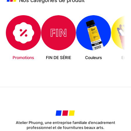
Nos catégories de produit
sur
la
page
du
produit
Promotions
FIN DE SÉRIE
Couleurs
Enfa
Atelier Phuong, une entreprise familiale d’encadrement
professionnel et de fournitures beaux arts.