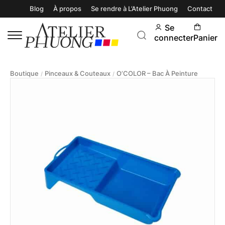
Blog
À propos
Se rendre à L’Atelier Phuong
Contact
Se
connecter
Panier
Boutique
Pinceaux & Couteaux
O’COLOR – Bac À Peinture
/
/