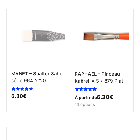
variations.
plusieurs
Les
variations.
options
Les
peuvent
options
être
peuvent
choisies
être
sur
choisies
la
sur
page
la
du
page
produit
du
produit
MANET – Spalter Sahel
RAPHAEL – Pinceau
série 964 N°20
Kaërell « S » 879 Plat
Note
6.80
€
Note
6.30
€
À partir de
5.00
5.00
sur 5
Ce
sur 5
14 options
produit
a
plusieurs
variations.
Les