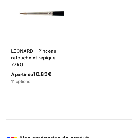
options
peuvent
être
choisies
sur
la
page
du
produit
LEONARD – Pinceau
retouche et repique
77RO
10.85
€
À partir de
Ce
11 options
produit
a
plusieurs
variations.
Les
options
peuvent
être
choisies