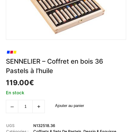
SENNELIER – Coffret en bois 36
Pastels à l’huile
119.00
€
En stock
quantité
‒
+
Ajouter au panier
de
SENNELIER
-
Coffret
en
UGS
N132518.36
bois
Catégories :
Coffrets & Sets De Pastels
,
Dessin & Esquisse
,