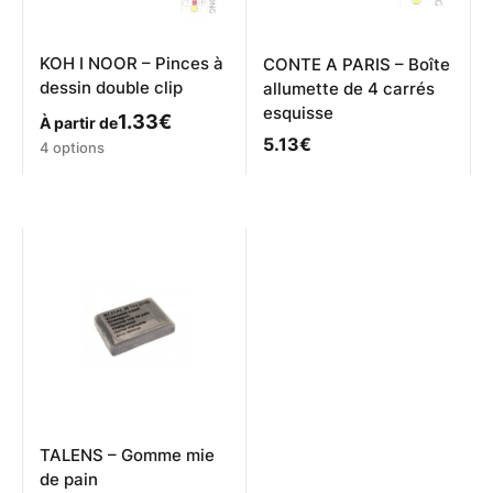
page
du
produit
KOH I NOOR – Pinces à
CONTE A PARIS – Boîte
dessin double clip
allumette de 4 carrés
esquisse
1.33
€
À partir de
5.13
€
Ce
4 options
produit
a
plusieurs
variations.
Les
options
peuvent
être
choisies
sur
la
page
du
produit
TALENS – Gomme mie
de pain