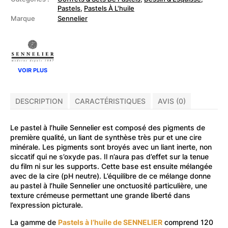
36
Pastels
,
Pastels À L'huile
Pastels
Marque
Sennelier
à
l'huile
VOIR PLUS
DESCRIPTION
CARACTÉRISTIQUES
AVIS (0)
Le pastel à l’huile Sennelier est composé des pigments de
première qualité, un liant de synthèse très pur et une cire
minérale. Les pigments sont broyés avec un liant inerte, non
siccatif qui ne s’oxyde pas. Il n’aura pas d’effet sur la tenue
du film ni sur les supports. Cette base est ensuite mélangée
avec de la cire (pH neutre). L’équilibre de ce mélange donne
au pastel à l’huile Sennelier une onctuosité particulière, une
texture crémeuse permettant une grande liberté dans
l’expression picturale.
La gamme de
Pastels à l’huile de SENNELIER
comprend 120