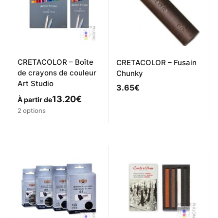
CRETACOLOR – Boîte
CRETACOLOR – Fusain
de crayons de couleur
Chunky
Art Studio
3.65
€
13.20
€
À partir de
Ce
2 options
produit
a
plusieurs
variations.
Les
options
peuvent
être
choisies
sur
la