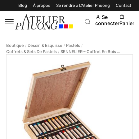
Blog
À propos
Se rendre à L’Atelier Phuong
Contact
Se
connecter
Panier
Boutique
Dessin & Esquisse
Pastels
/
/
/
Coffrets & Sets De Pastels
SENNELIER – Coffret En Bois 36 Pastels À L’huile
/