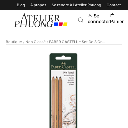
Blog
À propos
Se rendre à L’Atelier Phuong
Contact
Se
connecter
Panier
Boutique
Non Classé
FABER CASTELL – Set De 3 Crayons Pastel Pitt
/
/