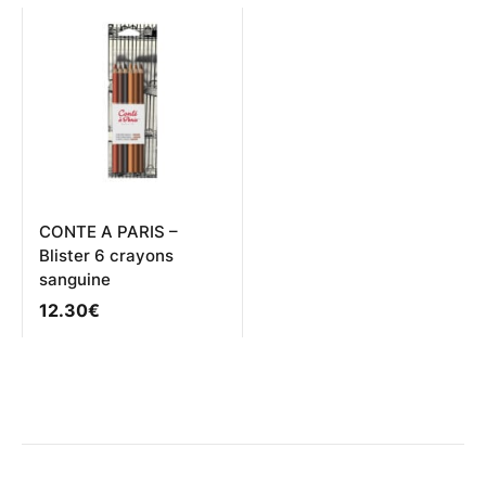
variations.
Les
options
peuvent
être
choisies
sur
la
page
du
produit
CONTE A PARIS –
Blister 6 crayons
sanguine
12.30
€