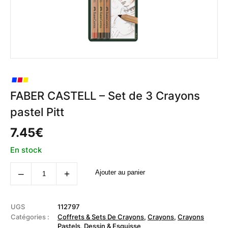
FABER CASTELL – Set de 3 Crayons
pastel Pitt
7.45
€
En stock
quantité
‒
+
Ajouter au panier
de
FABER
CASTELL
-
Set
UGS
112797
de
Catégories :
Coffrets & Sets De Crayons
,
Crayons
,
Crayons
3
Pastels
,
Dessin & Esquisse