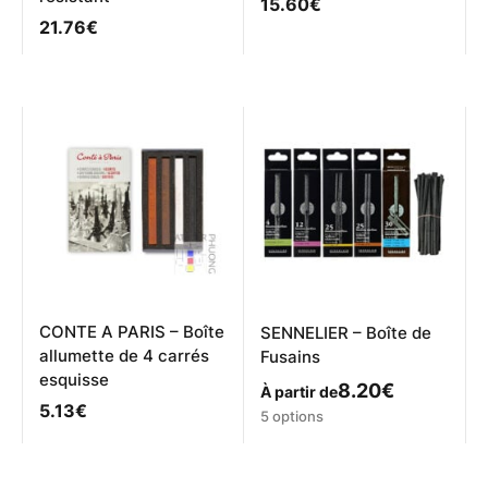
15.60
€
21.76
€
CONTE A PARIS – Boîte
SENNELIER – Boîte de
allumette de 4 carrés
Fusains
esquisse
8.20
€
À partir de
5.13
€
Ce
5 options
produit
a
plusieurs