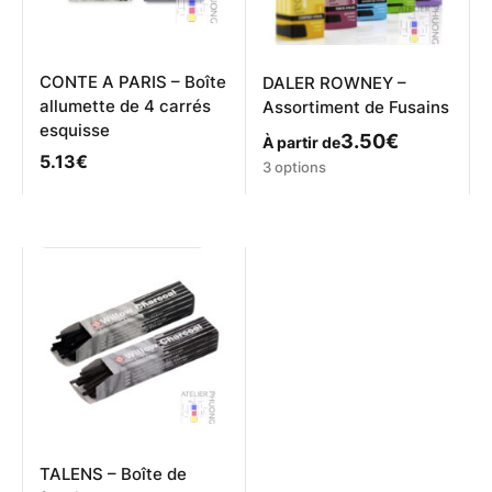
la
page
du
produit
CONTE A PARIS – Boîte
DALER ROWNEY –
allumette de 4 carrés
Assortiment de Fusains
esquisse
3.50
€
À partir de
5.13
€
Ce
3 options
produit
a
plusieurs
variations.
Les
options
peuvent
être
choisies
sur
la
page
du
produit
TALENS – Boîte de