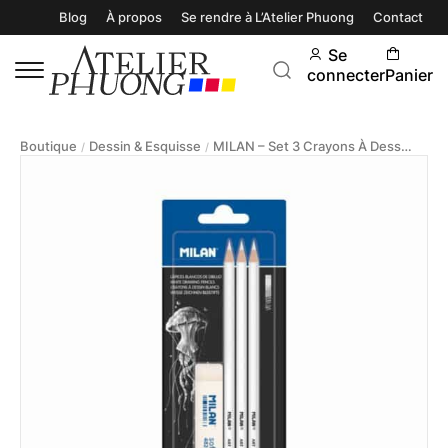
Blog
À propos
Se rendre à L’Atelier Phuong
Contact
Se
connecter
Panier
Boutique
Dessin & Esquisse
MILAN – Set 3 Crayons À Dessin Blanc
/
/