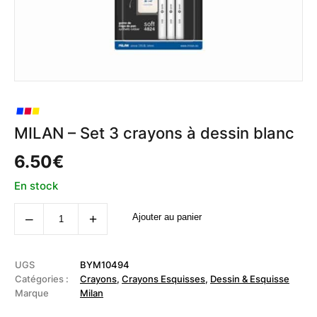
MILAN – Set 3 crayons à dessin blanc
6.50
€
En stock
quantité
‒
+
Ajouter au panier
de
MILAN
-
Set
3
UGS
BYM10494
crayons
Catégories :
Crayons
,
Crayons Esquisses
,
Dessin & Esquisse
à
Marque
Milan
dessin
blanc