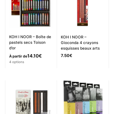
KOH I NOOR – Boîte de
KOH I NOOR –
pastels secs Toison
Gioconda 4 crayons
d’or
esquisses beaux arts
7.50
€
14.10
€
À partir de
Ce
4 options
produit
a
plusieurs
variations.
Les
options
peuvent
être
choisies
sur