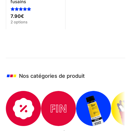
fusains
Note
7.90
€
5.00
Ce
2 options
sur 5
produit
a
plusieurs
variations.
Les
options
peuvent
être
choisies
Nos catégories de produit
sur
la
page
du
produit