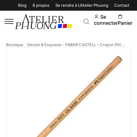
Blog
À propos
Se rendre à L’Atelier Phuong
Contact
Se
connecter
Panier
Boutique
Dessin & Esquisse
FABER CASTELL – Crayon Pitt Oil Base Noir
/
/