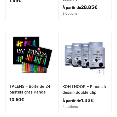
1.99
€
28.85
€
À partir de
Ce
2 options
produit
a
plusieurs
variations.
Les
options
peuvent
être
choisies
sur
la
page
du
produit
TALENS – Boîte de 24
KOH I NOOR – Pinces à
pastels gras Panda
dessin double clip
10.50
€
1.33
€
À partir de
Ce
4 options
produit
a