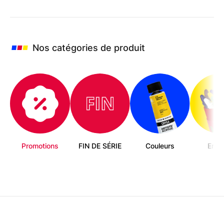
Les
options
peuvent
être
choisies
Nos catégories de produit
sur
la
page
du
produit
Promotions
FIN DE SÉRIE
Couleurs
Enfa