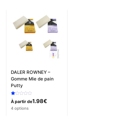
plusieurs
variations.
Les
options
peuvent
être
choisies
sur
la
page
du
produit
DALER ROWNEY –
Gomme Mie de pain
Putty
Note
1.98
€
À partir de
1.00
Ce
sur
4 options
5
produit
a
plusieurs
variations.