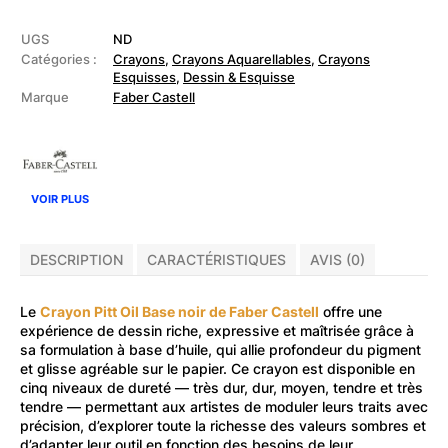
CASTELL
-
Crayon
UGS
ND
Pitt
Catégories :
Crayons
,
Crayons Aquarellables
,
Crayons
Oil
Esquisses
,
Dessin & Esquisse
Base
Marque
Faber Castell
noir
VOIR PLUS
DESCRIPTION
CARACTÉRISTIQUES
AVIS (0)
Le
Crayon Pitt Oil Base noir de Faber Castell
offre une
expérience de dessin riche, expressive et maîtrisée grâce à
sa formulation à base d’huile, qui allie profondeur du pigment
et glisse agréable sur le papier. Ce crayon est disponible en
cinq niveaux de dureté — très dur, dur, moyen, tendre et très
tendre — permettant aux artistes de moduler leurs traits avec
précision, d’explorer toute la richesse des valeurs sombres et
d’adapter leur outil en fonction des besoins de leur