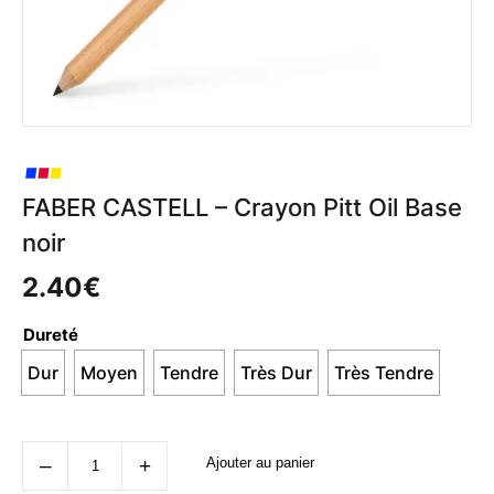
FABER CASTELL – Crayon Pitt Oil Base
noir
2.40
€
Dureté
Dur
Moyen
Tendre
Très Dur
Très Tendre
quantité
‒
+
Ajouter au panier
de
FABER