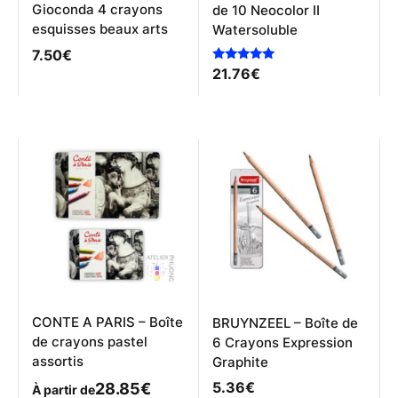
Gioconda 4 crayons
de 10 Neocolor II
esquisses beaux arts
Watersoluble
7.50
€
Note
21.76
€
5.00
sur 5
CONTE A PARIS – Boîte
BRUYNZEEL – Boîte de
de crayons pastel
6 Crayons Expression
assortis
Graphite
5.36
€
28.85
€
À partir de