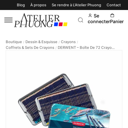
Blog
À propos
Se rendre à L’Atelier Phuong
Contact
Se
connecter
Panier
Boutique
Dessin & Esquisse
Crayons
/
/
/
Coffrets & Sets De Crayons
DERWENT – Boîte De 72 Crayons À Encre Inktense
/