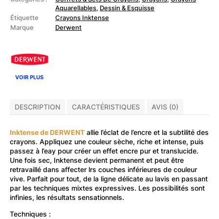
crayons
Aquarellables
,
Dessin & Esquisse
à
Étiquette
Crayons Inktense
encre
Inktense
Marque
Derwent
VOIR PLUS
DESCRIPTION
CARACTÉRISTIQUES
AVIS (0)
Inktense de DERWENT
allie l’éclat de l’encre et la subtilité des
crayons. Appliquez une couleur sèche, riche et intense, puis
passez à l’eay pour créer un effet encre pur et translucide.
Une fois sec, Inktense devient permanent et peut être
retravaillé dans affecter lrs couches inférieures de couleur
vive. Parfait pour tout, de la ligne délicate au lavis en passant
par les techniques mixtes expressives. Les possibilités sont
infinies, les résultats sensationnels.
Techniques :