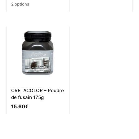
Ce
2 options
produit
a
plusieurs
variations.
Les
options
peuvent
être
choisies
sur
la
page
du
produit
CRETACOLOR – Poudre
de fusain 175g
15.60
€