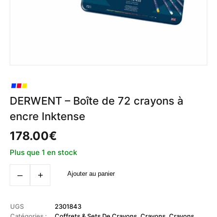
DERWENT – Boîte de 72 crayons à
encre Inktense
178.00
€
Plus que 1 en stock
quantité
‒
+
Ajouter au panier
de
DERWENT
-
Boîte
de
UGS
2301843
72
Catégories :
Coffrets & Sets De Crayons
,
Crayons
,
Crayons