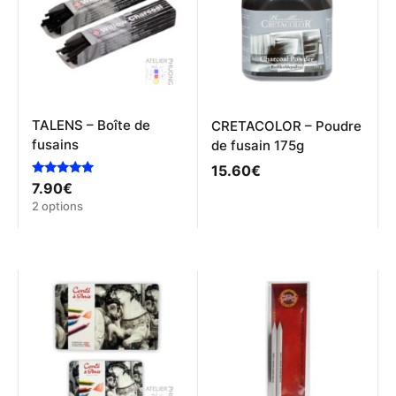
TALENS – Boîte de
CRETACOLOR – Poudre
fusains
de fusain 175g
15.60
€
Note
7.90
€
5.00
Ce
2 options
sur 5
produit
a
plusieurs
variations.
Les
options
peuvent
être
choisies
sur