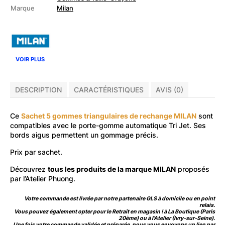
pour
Marque
Milan
Tri
Jet
VOIR PLUS
DESCRIPTION
CARACTÉRISTIQUES
AVIS (0)
Ce
Sachet 5 gommes triangulaires de rechange MILAN
sont
compatibles avec le porte-gomme automatique Tri Jet. Ses
bords aigus permettent un gommage précis.
Prix par sachet.
Découvrez
tous les produits de la marque MILAN
proposés
par l’Atelier Phuong.
Votre commande est livrée par notre partenaire GLS à domicile ou en point
relais.
Vous pouvez également opter pour le Retrait en magasin ! à La Boutique (Paris
20ème) ou à l’Atelier (Ivry-sur-Seine).
Une fois votre commande validée et préparée, nous vous envoyons un lien par