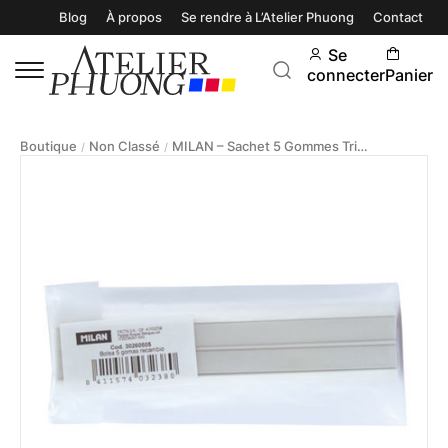
Blog
À propos
Se rendre à L’Atelier Phuong
Contact
Se
connecter
Panier
Boutique
Non Classé
MILAN – Sachet 5 Gommes Triangulaires Pour Tri Jet
/
/