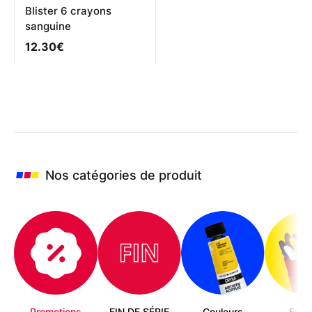
Blister 6 crayons
sanguine
12.30
€
Nos catégories de produit
Promotions
FIN DE SÉRIE
Couleurs
Enfa