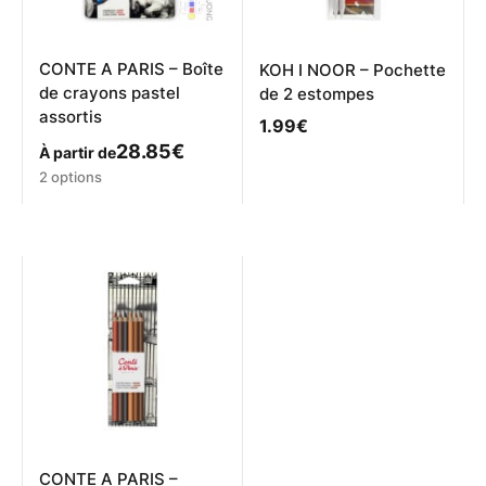
la
page
du
produit
CONTE A PARIS – Boîte
KOH I NOOR – Pochette
de crayons pastel
de 2 estompes
assortis
1.99
€
28.85
€
À partir de
Ce
2 options
produit
a
plusieurs
variations.
Les
options
peuvent
être
choisies
sur
la
page
du
produit
CONTE A PARIS –