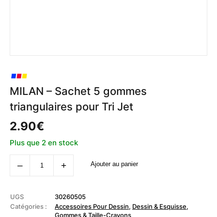
MILAN – Sachet 5 gommes
triangulaires pour Tri Jet
2.90
€
Plus que 2 en stock
quantité
‒
+
Ajouter au panier
de
MILAN
-
Sachet
5
UGS
30260505
gommes
Catégories :
Accessoires Pour Dessin
,
Dessin & Esquisse
,
triangulaires
Gommes & Taille-Crayons