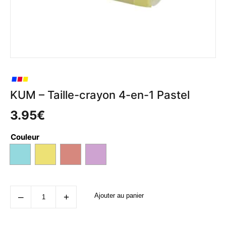
KUM – Taille-crayon 4-en-1 Pastel
3.95
€
Couleur
quantité
‒
+
Ajouter au panier
de
KUM
-
Taille-