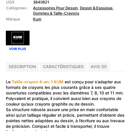
crayon
UGS
3640621
4-
Catégories :
Accessoires Pour Dessin
,
Dessin & Esquisse
,
en-
Gommes & Taille-Crayons
1
Marque
Kum
Pastel
VOIR PLUS
DESCRIPTION
CARACTÉRISTIQUES
AVIS (0)
Le
Taille-crayon 4-en-1 KUM
est conçu pour s’adapter aux
formats de crayons les plus courants grâce à ses quatre
ouvertures compatibles avec les diamètres 7, 8, 10 et 11 mm.
Polyvalent et pratique, il convient aussi bien aux crayons de
couleur qu’aux crayons graphite ou de dessin.
Sa structure robuste assure une prise en main confortable
ainsi qu’un taillage régulier et précis, permettant d’obtenir des
pointes nettes adaptées au dessin, à l’écriture ou aux travaux
de précision. Compact et facile à transporter, il trouve