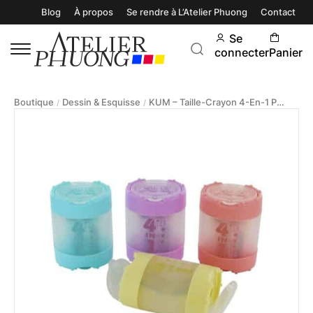
Blog
À propos
Se rendre à L’Atelier Phuong
Contact
Se
connecter
Panier
Boutique
Dessin & Esquisse
KUM – Taille-Crayon 4-En-1 Pastel
/
/