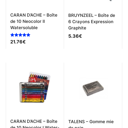
CARAN D’ACHE – Boîte
BRUYNZEEL – Boîte de
de 10 Neocolor II
6 Crayons Expression
Watersoluble
Graphite
5.36
€
Note
21.76
€
5.00
sur 5
CARAN D’ACHE – Boîte
TALENS – Gomme mie
de 10 Neocolor I Water-
de pain